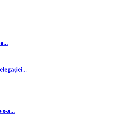
de…
delegației…
e s-a…