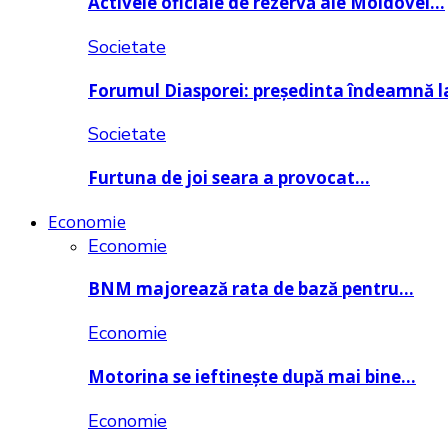
Activele oficiale de rezervă ale Moldovei…
Societate
Forumul Diasporei: președinta îndeamnă
Societate
Furtuna de joi seara a provocat…
Economie
Economie
BNM majorează rata de bază pentru…
Economie
Motorina se ieftinește după mai bine…
Economie