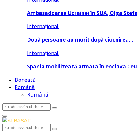
Ambasadoarea Ucrainei în SUA, Olga Stef
Internațional
Două persoane au murit după ciocnirea…
Internațional
Spania mobilizează armata în enclava Ce
Donează
Română
Română
Search
Search
for:
Primary
Menu
Search
Search
for: