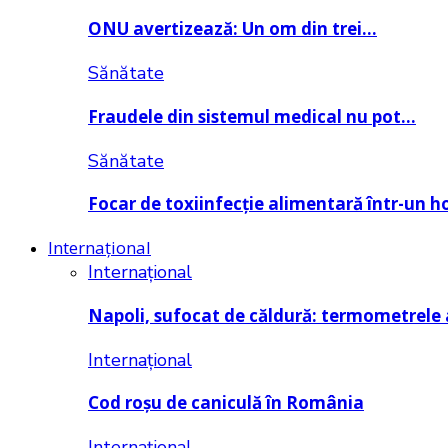
ONU avertizează: Un om din trei…
Sănătate
Fraudele din sistemul medical nu pot…
Sănătate
Focar de toxiinfecție alimentară într-un h
Internațional
Internațional
Napoli, sufocat de căldură: termometrele
Internațional
Cod roșu de caniculă în România
Internațional