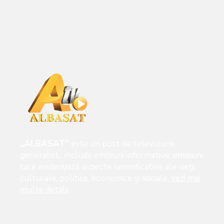
„ALBASAT”
este un post de televiziune
generalist, include emisiuni informative, emisiuni
care evidenţiază aspecte semnificative ale vieţii
culturale, politice, economice şi sociale,
vezi mai
multe detalii