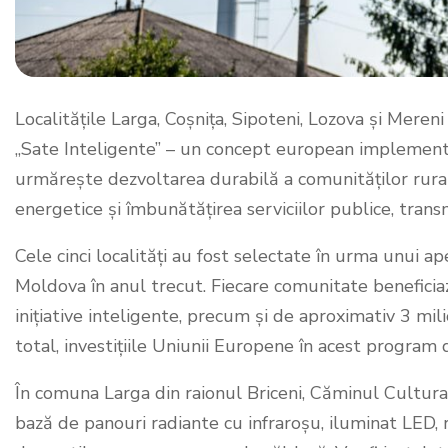
Localitățile Larga, Coșnița, Sipoteni, Lozova și Meren
„Sate Inteligente” – un concept european implement
urmărește dezvoltarea durabilă a comunităților rurale
energetice și îmbunătățirea serviciilor publice, trans
Cele cinci localități au fost selectate în urma unui a
Moldova în anul trecut. Fiecare comunitate beneficia
inițiative inteligente, precum și de aproximativ 3 mili
total, investițiile Uniunii Europene în acest program
În comuna Larga din raionul Briceni, Căminul Cultura
bază de panouri radiante cu infraroșu, iluminat LED,