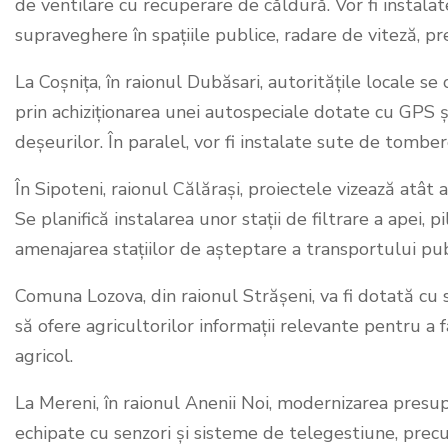
de ventilare cu recuperare de căldură. Vor fi instalat
supraveghere în spațiile publice, radare de viteză, pr
La Coșnița, în raionul Dubăsari, autoritățile locale 
prin achiziționarea unei autospeciale dotate cu GPS ș
deșeurilor. În paralel, vor fi instalate sute de tombe
În Sipoteni, raionul Călărași, proiectele vizează atât a
Se planifică instalarea unor stații de filtrare a apei, 
amenajarea stațiilor de așteptare a transportului pub
Comuna Lozova, din raionul Strășeni, va fi dotată cu
să ofere agricultorilor informații relevante pentru a 
agricol.
La Mereni, în raionul Anenii Noi, modernizarea presup
echipate cu senzori și sisteme de telegestiune, prec