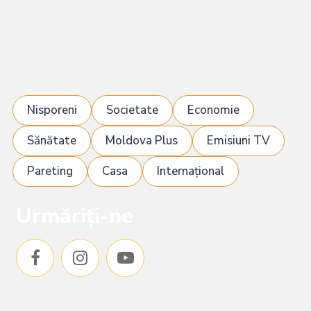
Nisporeni
Societate
Economie
Sănătate
Moldova Plus
Emisiuni TV
Pareting
Casa
Internațional
Urmăriți-ne
F
I
Y