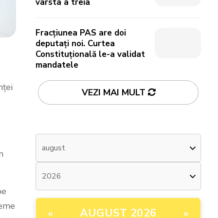
vârsta a treia
Fracțiunea PAS are doi
deputați noi. Curtea
Constituțională le-a validat
mandatele
nței
VEZI MAI MULT
n
pe
teme
AUGUST 2026
«
»