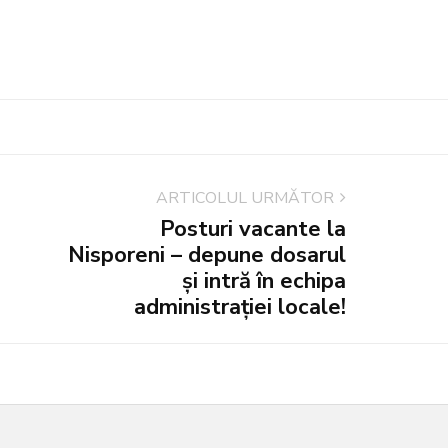
ARTICOLUL URMĂTOR
Posturi vacante la
Nisporeni – depune dosarul
și intră în echipa
administrației locale!