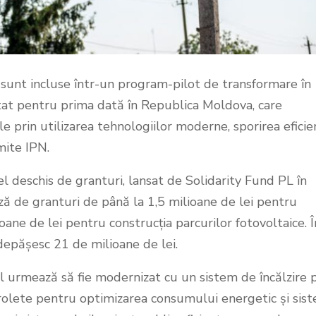
i sunt incluse într-un program-pilot de transformare în
at pentru prima dată în Republica Moldova, care
 prin utilizarea tehnologiilor moderne, sporirea eficie
mite IPN.
pel deschis de granturi, lansat de Solidarity Fund PL în
ză de granturi de până la 1,5 milioane de lei pentru
oane de lei pentru construcția parcurilor fotovoltaice. Î
 depășesc 21 de milioane de lei.
l urmează să fie modernizat cu un sistem de încălzire 
 rolete pentru optimizarea consumului energetic și sis