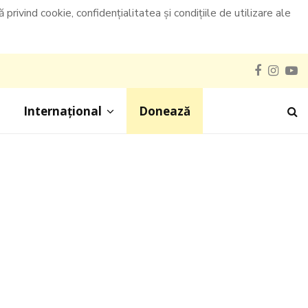
privind cookie, confidențialitatea și condițiile de utilizare ale
Faceboo
Inst
Y
Internațional
Donează