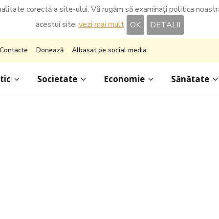
nalitate corectă a site-ului. Vă rugăm să examinați politica noastră 
acestui site.
vezi mai mult
OK
DETALII
Contacte
Donează
Albasat pe social media
tic
Societate
Economie
Sănătate