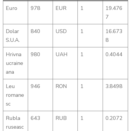
Euro
978
EUR
1
19.476
7
Dolar
840
USD
1
16.673
S.U.A.
8
Hrivna
980
UAH
1
0.4044
ucraine
ana
Leu
946
RON
1
3.8498
romane
sc
Rubla
643
RUB
1
0.2072
ruseasc