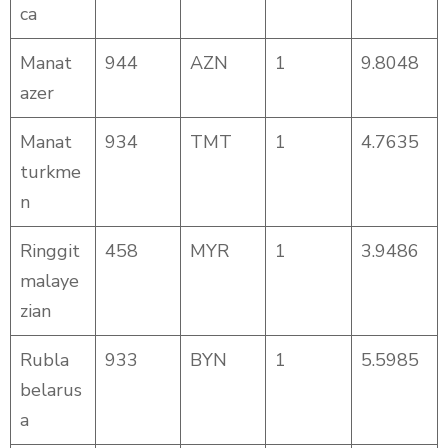
ca
Manat
944
AZN
1
9.8048
azer
Manat
934
TMT
1
4.7635
turkme
n
Ringgit
458
MYR
1
3.9486
malaye
zian
Rubla
933
BYN
1
5.5985
belarus
a