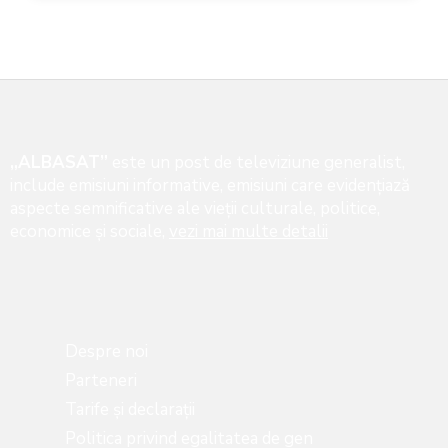
„ALBASAT”
este un post de televiziune generalist,
include emisiuni informative, emisiuni care evidenţiază
aspecte semnificative ale vieţii culturale, politice,
economice şi sociale,
vezi mai multe detalii
Despre noi
Parteneri
Tarife și declarații
Politica privind egalitatea de gen