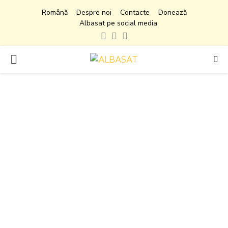
Română
Despre noi
Contacte
Donează
Albasat pe social media
Facebook
Instagram
Youtube
PRIMARY
MENU