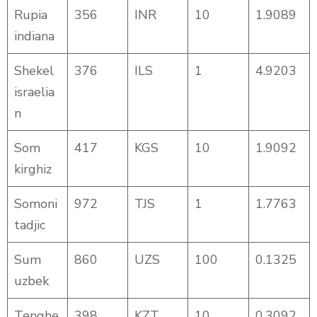
Rupia
356
INR
10
1.9089
indiana
Shekel
376
ILS
1
4.9203
israelia
n
Som
417
KGS
10
1.9092
kirghiz
Somoni
972
TJS
1
1.7763
tadjic
Sum
860
UZS
100
0.1325
uzbek
Tenghe
398
KZT
10
0.3092