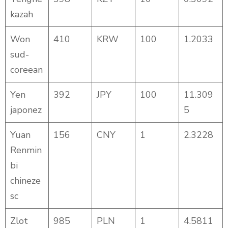
kazah
Won
410
KRW
100
1.2033
sud-
coreean
Yen
392
JPY
100
11.309
japonez
5
Yuan
156
CNY
1
2.3228
Renmin
bi
chineze
sc
Zlot
985
PLN
1
4.5811