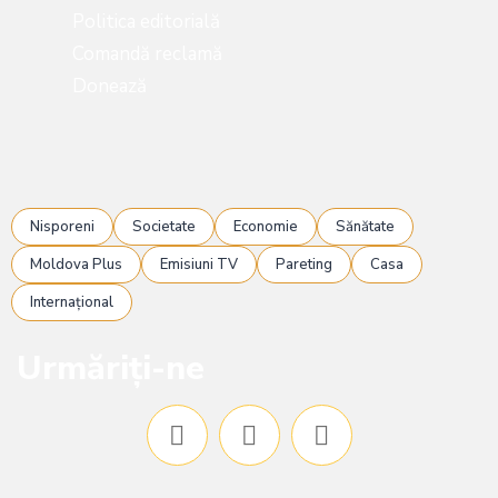
Politica editorială
Comandă reclamă
Donează
Nisporeni
Societate
Economie
Sănătate
Moldova Plus
Emisiuni TV
Pareting
Casa
Internațional
Urmăriți-ne
F
I
Y