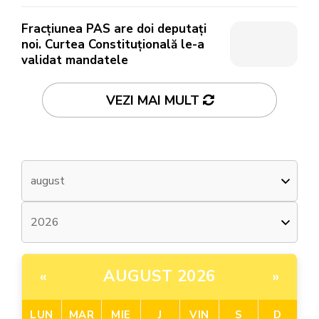
Fracțiunea PAS are doi deputați
noi. Curtea Constituțională le-a
validat mandatele
VEZI MAI MULT
AUGUST 2026
«
»
LUN
MAR
MIE
J
VIN
S
D