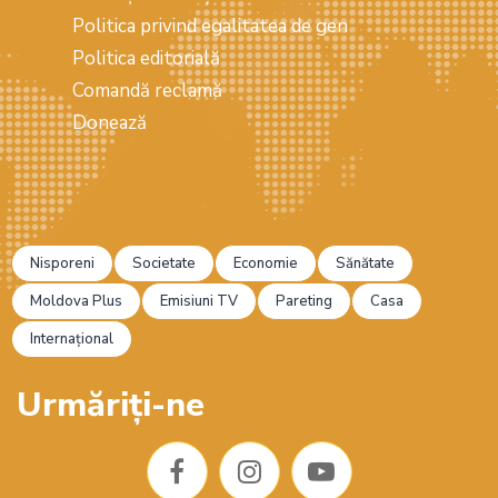
Politica privind egalitatea de gen
Politica editorială
Comandă reclamă
Donează
Nisporeni
Societate
Economie
Sănătate
Moldova Plus
Emisiuni TV
Pareting
Casa
Internațional
Urmăriți-ne