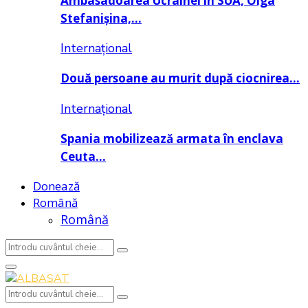
Ambasadoarea Ucrainei în SUA, Olga
Stefanișina,…
Internațional
Două persoane au murit după ciocnirea…
Internațional
Spania mobilizează armata în enclava
Ceuta…
Donează
Română
Română
Search
Search
for:
Primary
Menu
Search
Search