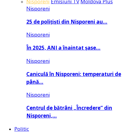
Nisporeni
Emisiuni TV
Moldova Plus
Nisporeni
25 de polițiști din Nisporeni au…
Nisporeni
În 2025, ANI a înaintat șase…
Nisporeni
Caniculă în Nisporeni: temperaturi de
până…
Nisporeni
Centrul de bătrâni „Încredere” din
Nisporeni,…
Politic