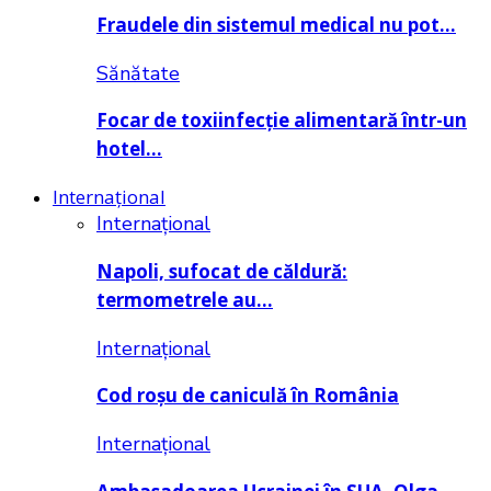
Fraudele din sistemul medical nu pot…
Sănătate
Focar de toxiinfecție alimentară într-un
hotel…
Internațional
Internațional
Napoli, sufocat de căldură:
termometrele au…
Internațional
Cod roșu de caniculă în România
Internațional