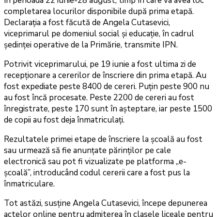
în perioada 22 iunie-28 august, timp în care va avea loc
completarea locurilor disponibile după prima etapă.
Declarația a fost făcută de Angela Cutasevici,
viceprimarul pe domeniul social și educație, în cadrul
ședinței operative de la Primărie, transmite IPN.
Potrivit viceprimarului, pe 19 iunie a fost ultima zi de
recepționare a cererilor de înscriere din prima etapă. Au
fost expediate peste 8400 de cereri. Puțin peste 900 nu
au fost încă procesate. Peste 2200 de cereri au fost
înregistrate, peste 170 sunt în așteptare, iar peste 1500
de copii au fost deja înmatriculați.
Rezultatele primei etape de înscriere la școală au fost
sau urmează să fie anunțate părinților pe cale
electronică sau pot fi vizualizate pe platforma „e-
școală”, introducând codul cererii care a fost pus la
înmatriculare.
Tot astăzi, susține Angela Cutasevici, începe depunerea
actelor online pentru admiterea în clasele liceale pentru