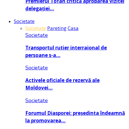
Premierul Tofan critică aprobarea vizitei
delegației…
Societate
Societate
Pareting
Casa
Societate
Transportul rutier interraional de
persoane s-a…
Societate
Activele oficiale de rezervă ale
Moldovei…
Societate
Forumul Diasporei: președinta îndeamnă
la promovarea…