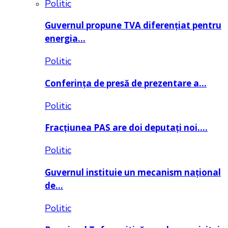
Politic
Guvernul propune TVA diferențiat pentru
energia…
Politic
Conferința de presă de prezentare a…
Politic
Fracțiunea PAS are doi deputați noi….
Politic
Guvernul instituie un mecanism național
de…
Politic