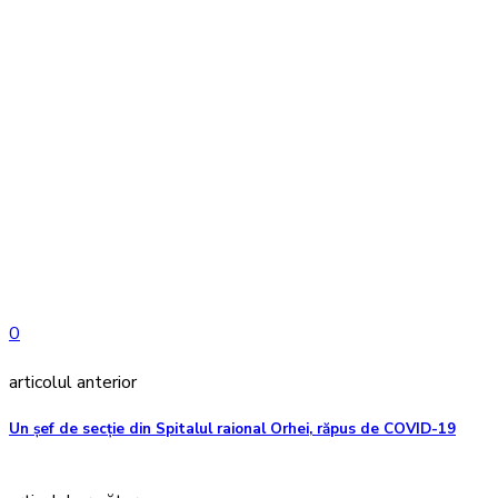
0
articolul anterior
Un șef de secție din Spitalul raional Orhei, răpus de COVID-19