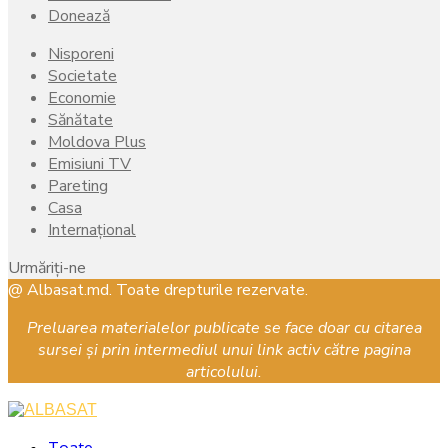
Donează
Nisporeni
Societate
Economie
Sănătate
Moldova Plus
Emisiuni TV
Pareting
Casa
Internațional
Urmăriți-ne
Facebook
Instagram
Youtube
@ Albasat.md. Toate drepturile rezervate.
Preluarea materialelor publicate se face doar cu citarea
sursei și prin intermediul unui link activ către pagina
articolului.
Facebook
Instagram
Youtube
Toate