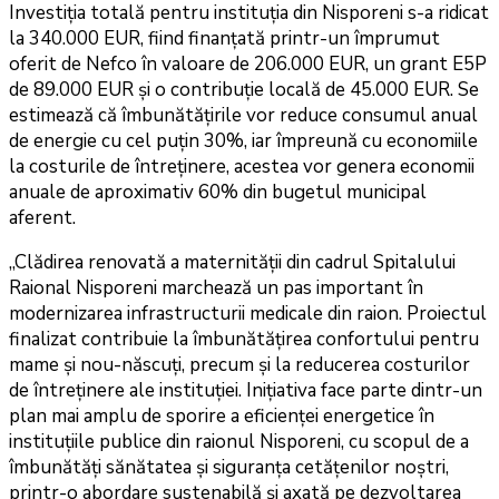
Investiția totală pentru instituția din Nisporeni s-a ridicat
la 340.000 EUR, fiind finanțată printr-un împrumut
oferit de Nefco în valoare de 206.000 EUR, un grant E5P
de 89.000 EUR și o contribuție locală de 45.000 EUR. Se
estimează că îmbunătățirile vor reduce consumul anual
de energie cu cel puțin 30%, iar împreună cu economiile
la costurile de întreținere, acestea vor genera economii
anuale de aproximativ 60% din bugetul municipal
aferent.
„Clădirea renovată a maternității din cadrul Spitalului
Raional Nisporeni marchează un pas important în
modernizarea infrastructurii medicale din raion. Proiectul
finalizat contribuie la îmbunătățirea confortului pentru
mame și nou-născuți, precum și la reducerea costurilor
de întreținere ale instituției. Inițiativa face parte dintr-un
plan mai amplu de sporire a eficienței energetice în
instituțiile publice din raionul Nisporeni, cu scopul de a
îmbunătăți sănătatea și siguranța cetățenilor noștri,
printr-o abordare sustenabilă și axată pe dezvoltarea