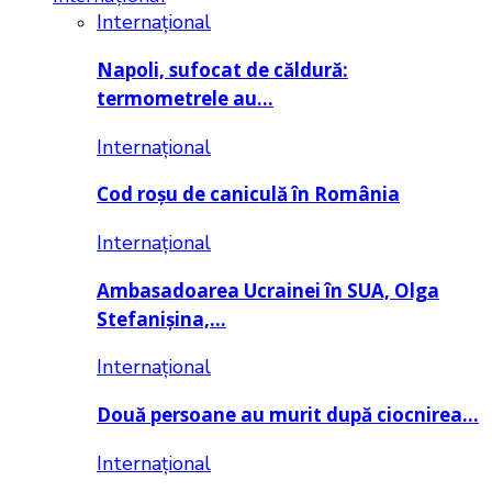
Internațional
Napoli, sufocat de căldură:
termometrele au…
Internațional
Cod roșu de caniculă în România
Internațional
Ambasadoarea Ucrainei în SUA, Olga
Stefanișina,…
Internațional
Două persoane au murit după ciocnirea…
Internațional