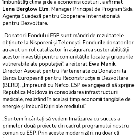
îmbunătăți clima și de a economisi costuri”, a afirmat
Lena Berglöw Elm,
Manager Principal de Program Sida,
Agenția Suedeză pentru Cooperare Internațională
pentru Dezvoltare.
„Donatorii Fondului E5P sunt mândri de rezultatele
obținute la Nisporeni și Telenești. Fondurile donatorilor
au avut un rol catalizator în asigurarea sustenabilității
acestor investiții pentru comunitățile locale și grupurile
vulnerabile ale populației”, a reiterat
Ewa Manik
,
Director Asociat pentru Parteneriate cu Donatorii la
Banca Europeană pentru Reconstrucție și Dezvoltare
(BERD). „Împreună cu Nefco, E5P se angajează să sprijine
Republica Moldova în consolidarea infrastructurii
medicale, realizând în același timp economii tangibile de
energie și îmbunătățiri ale mediului.”
„Suntem încântați să vedem finalizarea cu succes a
primelor două proiecte din cadrul programului nostru
comun cu E5P. Prin aceste modernizări, nu doar că