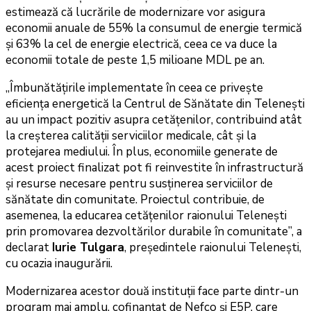
estimează că lucrările de modernizare vor asigura
economii anuale de 55% la consumul de energie termică
și 63% la cel de energie electrică, ceea ce va duce la
economii totale de peste 1,5 milioane MDL pe an.
„Îmbunătățirile implementate în ceea ce privește
eficiența energetică la Centrul de Sănătate din Telenești
au un impact pozitiv asupra cetățenilor, contribuind atât
la creșterea calității serviciilor medicale, cât și la
protejarea mediului. În plus, economiile generate de
acest proiect finalizat pot fi reinvestite în infrastructură
și resurse necesare pentru susținerea serviciilor de
sănătate din comunitate. Proiectul contribuie, de
asemenea, la educarea cetățenilor raionului Telenești
prin promovarea dezvoltărilor durabile în comunitate”, a
declarat
Iurie Tulgara
, președintele raionului Telenești,
cu ocazia inaugurării.
Modernizarea acestor două instituții face parte dintr-un
program mai amplu, cofinanțat de Nefco și E5P, care