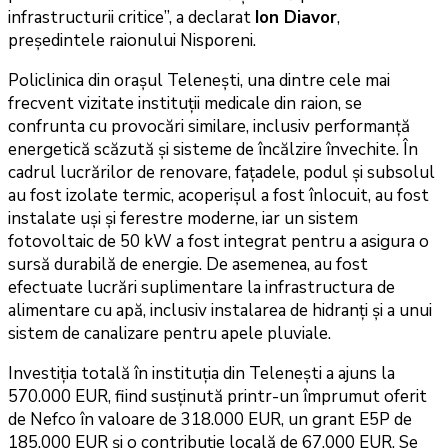
infrastructurii critice”, a declarat
Ion Diavor
,
președintele raionului Nisporeni.
Policlinica din orașul Telenești, una dintre cele mai
frecvent vizitate instituții medicale din raion, se
confrunta cu provocări similare, inclusiv performanță
energetică scăzută și sisteme de încălzire învechite. În
cadrul lucrărilor de renovare, fațadele, podul și subsolul
au fost izolate termic, acoperișul a fost înlocuit, au fost
instalate uși și ferestre moderne, iar un sistem
fotovoltaic de 50 kW a fost integrat pentru a asigura o
sursă durabilă de energie. De asemenea, au fost
efectuate lucrări suplimentare la infrastructura de
alimentare cu apă, inclusiv instalarea de hidranți și a unui
sistem de canalizare pentru apele pluviale.
Investiția totală în instituția din Telenești a ajuns la
570.000 EUR, fiind susținută printr-un împrumut oferit
de Nefco în valoare de 318.000 EUR, un grant E5P de
185.000 EUR și o contribuție locală de 67.000 EUR. Se