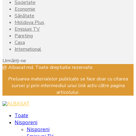
Societate
Economie
Sănătate
Moldova Plus
Emisiuni TV
Pareting
Casa
Internațional
Urmăriți-ne
Facebook
Instagram
Youtube
@ Albasat.md. Toate drepturile rezervate.
Preluarea materialelor publicate se face doar cu citarea
sursei și prin intermediul unui link activ către pagina
articolului.
Facebook
Instagram
Youtube
Toate
Nisporeni
Nisporeni