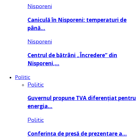
Nisporeni
Caniculă în Nisporeni: temperaturi de
până…
Nisporeni
Centrul de bătrâni „Încredere” din
Nisporeni,…
Politic
Politic
Guvernul propune TVA diferențiat pentru
energia…
Politic
Conferința de presă de prezentare a…