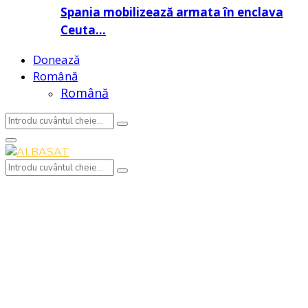
Spania mobilizează armata în enclava
Ceuta…
Donează
Română
Română
Search
Search
for:
Primary
Menu
Search
Search
for: