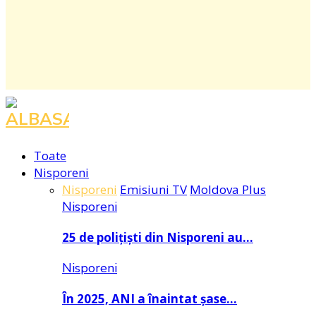
Facebook
Instagram
Youtube
Toate
Nisporeni
Nisporeni
Emisiuni TV
Moldova Plus
Nisporeni
25 de polițiști din Nisporeni au…
Nisporeni
În 2025, ANI a înaintat șase…