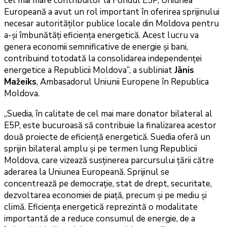
cel mai mare contribuitor la Fondul E5P, Uniunea
Europeană a avut un rol important în oferirea sprijinului
necesar autorităților publice locale din Moldova pentru
a-și îmbunătăți eficiența energetică. Acest lucru va
genera economii semnificative de energie și bani,
contribuind totodată la consolidarea independenței
energetice a Republicii Moldova”, a subliniat
Jānis
Mažeiks
, Ambasadorul Uniunii Europene în Republica
Moldova.
„Suedia, în calitate de cel mai mare donator bilateral al
E5P, este bucuroasă să contribuie la finalizarea acestor
două proiecte de eficiență energetică. Suedia oferă un
sprijin bilateral amplu și pe termen lung Republicii
Moldova, care vizează susținerea parcursului țării către
aderarea la Uniunea Europeană. Sprijinul se
concentrează pe democrație, stat de drept, securitate,
dezvoltarea economiei de piață, precum și pe mediu și
climă. Eficiența energetică reprezintă o modalitate
importantă de a reduce consumul de energie, de a