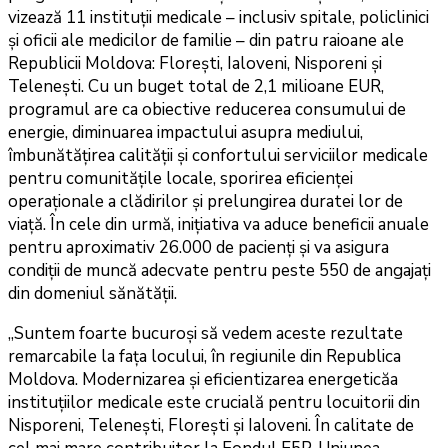
vizează 11 instituții medicale – inclusiv spitale, policlinici
și oficii ale medicilor de familie – din patru raioane ale
Republicii Moldova: Florești, Ialoveni, Nisporeni și
Telenești. Cu un buget total de 2,1 milioane EUR,
programul are ca obiective reducerea consumului de
energie, diminuarea impactului asupra mediului,
îmbunătățirea calității și confortului serviciilor medicale
pentru comunitățile locale, sporirea eficienței
operaționale a clădirilor și prelungirea duratei lor de
viață. În cele din urmă, inițiativa va aduce beneficii anuale
pentru aproximativ 26.000 de pacienți și va asigura
condiții de muncă adecvate pentru peste 550 de angajați
din domeniul sănătății.
„Suntem foarte bucuroși să vedem aceste rezultate
remarcabile la fața locului, în regiunile din Republica
Moldova. Modernizarea și eficientizarea energeticăa
instituțiilor medicale este crucială pentru locuitorii din
Nisporeni, Telenești, Florești și Ialoveni. În calitate de