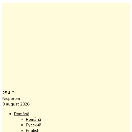
25.4
C
Nisporeni
9 august 2026
Română
Română
Русский
English