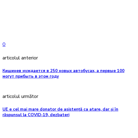
0
articolul anterior
Кишинев нуждается в 250 новых автобусах, а первые 100
могут прибыть в этом году
articolul următor
UE e cel mai mare donator de asistență ca atare, dar și în
răspunsul la COVID-19, dezbateri