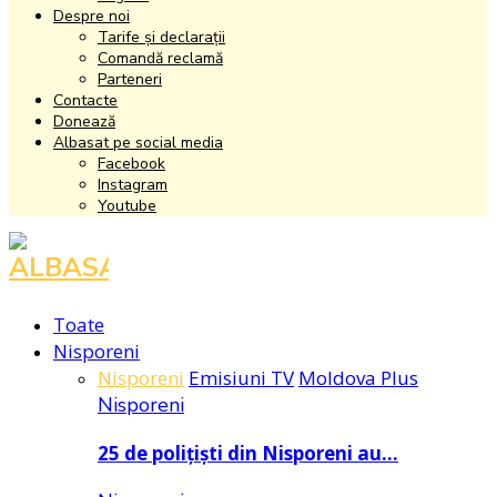
Despre noi
Tarife și declarații
Comandă reclamă
Parteneri
Contacte
Donează
Albasat pe social media
Facebook
Instagram
Youtube
Facebook
Instagram
Youtube
Toate
Nisporeni
Nisporeni
Emisiuni TV
Moldova Plus
Nisporeni
25 de polițiști din Nisporeni au…