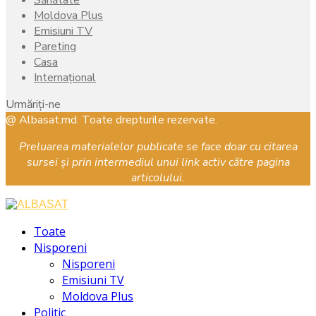
Moldova Plus
Emisiuni TV
Pareting
Casa
Internațional
Urmăriți-ne
Facebook
Instagram
Youtube
@ Albasat.md. Toate drepturile rezervate.
Preluarea materialelor publicate se face doar cu citarea
sursei și prin intermediul unui link activ către pagina
articolului.
Facebook
Instagram
Youtube
Toate
Nisporeni
Nisporeni
Emisiuni TV
Moldova Plus
Politic