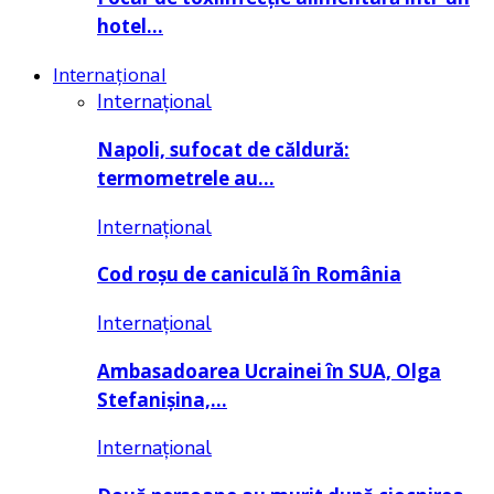
hotel…
Internațional
Internațional
Napoli, sufocat de căldură:
termometrele au…
Internațional
Cod roșu de caniculă în România
Internațional
Ambasadoarea Ucrainei în SUA, Olga
Stefanișina,…
Internațional