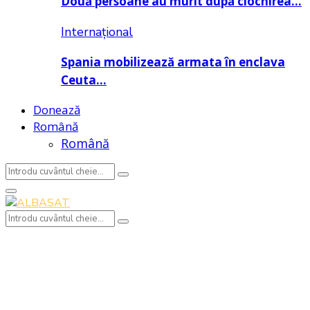
Două persoane au murit după ciocnirea…
Internațional
Spania mobilizează armata în enclava
Ceuta…
Donează
Română
Română
Search
Search
for:
Primary
Menu
Search
Search
for: