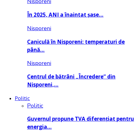
Nisporeni
În 2025, ANI a înaintat șase…
Nisporeni
Caniculă în Nisporeni: temperaturi de
până…
Nisporeni
Centrul de bătrâni „Încredere” din
Nisporeni,…
Politic
Politic
Guvernul propune TVA diferențiat pentru
energia…