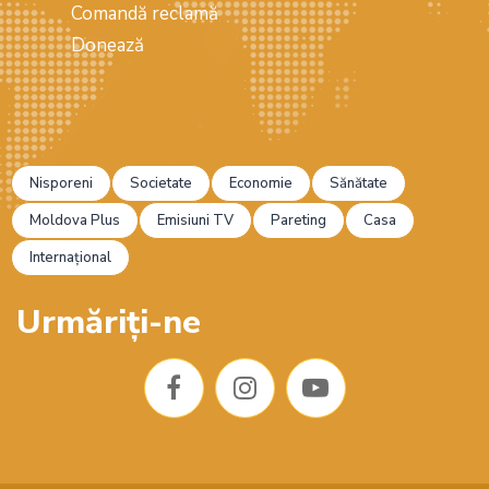
Comandă reclamă
Donează
Nisporeni
Societate
Economie
Sănătate
Moldova Plus
Emisiuni TV
Pareting
Casa
Internațional
Urmăriți-ne
F
I
Y