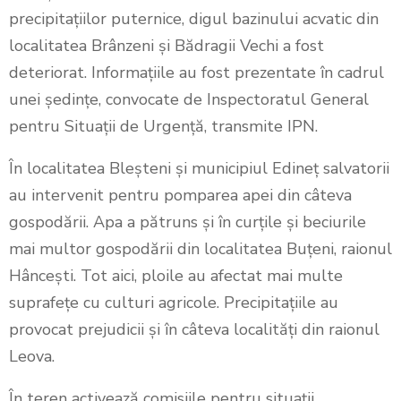
precipitațiilor puternice, digul bazinului acvatic din
localitatea Brânzeni și Bădragii Vechi a fost
deteriorat. Informațiile au fost prezentate în cadrul
unei ședințe, convocate de Inspectoratul General
pentru Situații de Urgență, transmite IPN.
În localitatea Bleșteni și municipiul Edineț salvatorii
au intervenit pentru pomparea apei din câteva
gospodării. Apa a pătruns și în curțile și beciurile
mai multor gospodării din localitatea Buțeni, raionul
Hâncești. Tot aici, ploile au afectat mai multe
suprafețe cu culturi agricole. Precipitațiile au
provocat prejudicii și în câteva localități din raionul
Leova.
În teren activează comisiile pentru situații