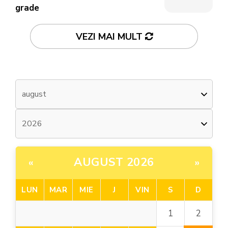
grade
VEZI MAI MULT
AUGUST 2026
«
»
LUN
MAR
MIE
J
VIN
S
D
2
1