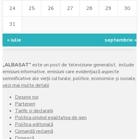
24
25
26
27
28
29
30
31
« iulie
septembrie »
„ALBASAT”
este un post de televiziune generalist, include
emisiuni informative, emisiuni care evidenţiază aspecte
semnificative ale vieţii culturale, politice, economice şi sociale,
vezi mai multe detalii
Despre noi
Parteneri
Tarife și declarații
Politica privind egalitatea de gen
Politica editorială
Comandă reclamă
Donează