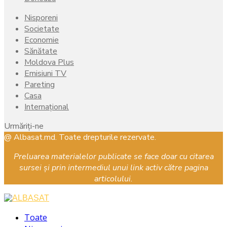
Nisporeni
Societate
Economie
Sănătate
Moldova Plus
Emisiuni TV
Pareting
Casa
Internațional
Urmăriți-ne
Facebook
Instagram
Youtube
@ Albasat.md. Toate drepturile rezervate.
Preluarea materialelor publicate se face doar cu citarea
sursei și prin intermediul unui link activ către pagina
articolului.
Facebook
Instagram
Youtube
Toate