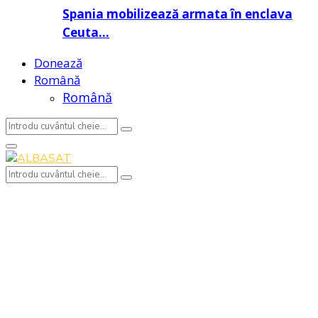
Spania mobilizează armata în enclava
Ceuta…
Donează
Română
Română
Search
Search
for:
Primary
Menu
Search
Search
for: