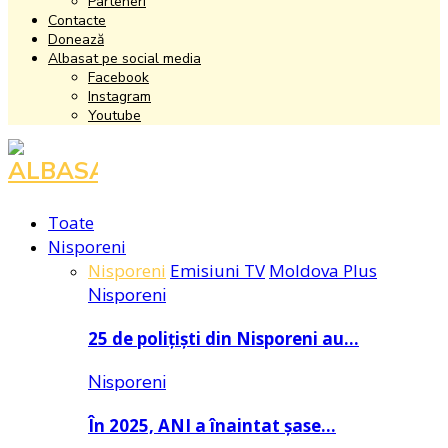
Parteneri
Contacte
Donează
Albasat pe social media
Facebook
Instagram
Youtube
Facebook
Instagram
Youtube
Toate
Nisporeni
Nisporeni
Emisiuni TV
Moldova Plus
Nisporeni
25 de polițiști din Nisporeni au…
Nisporeni
În 2025, ANI a înaintat șase…