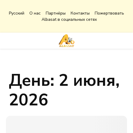
Русский
О нас
Партнёры
Контакты
Пожертвовать
Albasat в социальных сетях
Facebook
Instagram
Youtube
PRIMARY
MENU
День: 2 июня,
2026