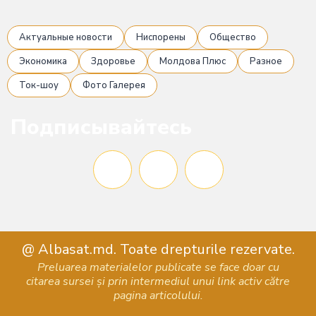
Актуальные новости
Ниспорены
Общество
Экономика
Здоровье
Молдова Плюс
Разное
Ток-шоу
Фото Галерея
Подписывайтесь
F
I
Y
a
n
o
@ Albasat.md. Toate drepturile rezervate.
c
s
u
Preluarea materialelor publicate se face doar cu
citarea sursei și prin intermediul unui link activ către
e
t
t
pagina articolului.