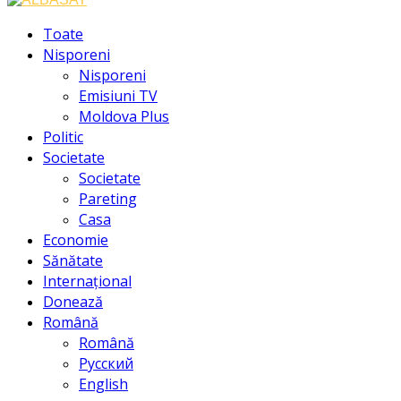
Facebook
Instagram
Youtube
Toate
Nisporeni
Nisporeni
Emisiuni TV
Moldova Plus
Politic
Societate
Societate
Pareting
Casa
Economie
Sănătate
Internațional
Donează
Română
Română
Русский
English