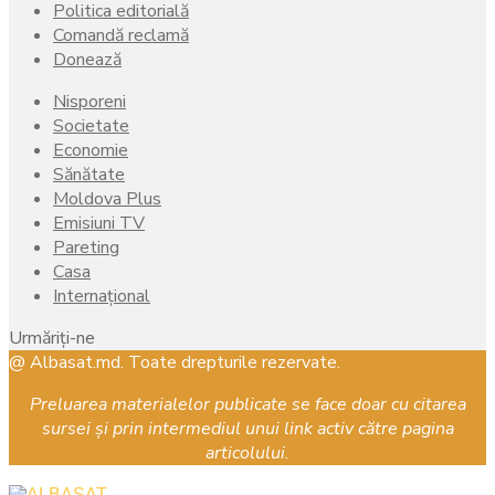
Politica editorială
Comandă reclamă
Donează
Nisporeni
Societate
Economie
Sănătate
Moldova Plus
Emisiuni TV
Pareting
Casa
Internațional
Urmăriți-ne
Facebook
Instagram
Youtube
@ Albasat.md. Toate drepturile rezervate.
Preluarea materialelor publicate se face doar cu citarea
sursei și prin intermediul unui link activ către pagina
articolului.