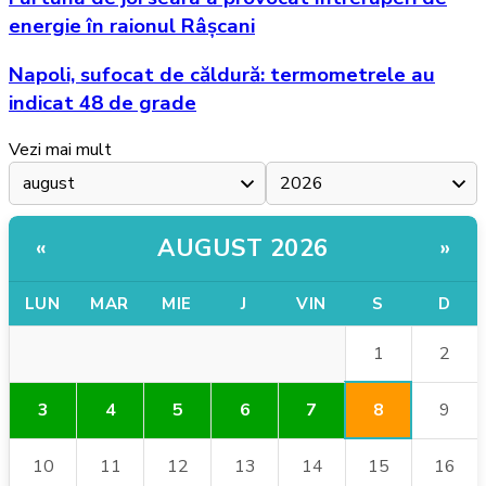
energie în raionul Râșcani
Napoli, sufocat de căldură: termometrele au
indicat 48 de grade
Vezi mai mult
AUGUST 2026
«
»
LUN
MAR
MIE
J
VIN
S
D
1
2
8
3
4
5
6
7
9
10
11
12
13
14
15
16