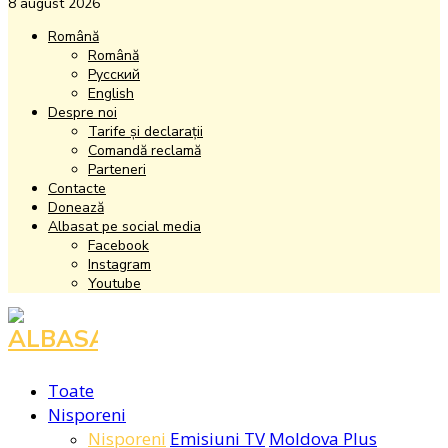
8 august 2026
Română
Română
Русский
English
Despre noi
Tarife și declarații
Comandă reclamă
Parteneri
Contacte
Donează
Albasat pe social media
Facebook
Instagram
Youtube
Facebook
Instagram
Youtube
Toate
Nisporeni
Nisporeni
Emisiuni TV
Moldova Plus