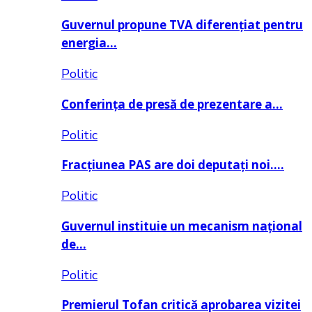
Guvernul propune TVA diferențiat pentru
energia…
Politic
Conferința de presă de prezentare a…
Politic
Fracțiunea PAS are doi deputați noi….
Politic
Guvernul instituie un mecanism național
de…
Politic
Premierul Tofan critică aprobarea vizitei