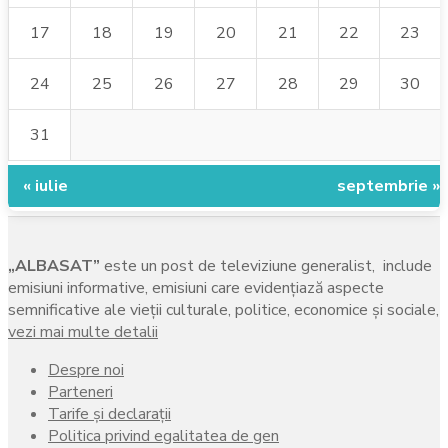
17
18
19
20
21
22
23
24
25
26
27
28
29
30
31
« iulie
septembrie »
„ALBASAT”
este un post de televiziune generalist, include
emisiuni informative, emisiuni care evidenţiază aspecte
semnificative ale vieţii culturale, politice, economice şi sociale,
vezi mai multe detalii
Despre noi
Parteneri
Tarife și declarații
Politica privind egalitatea de gen