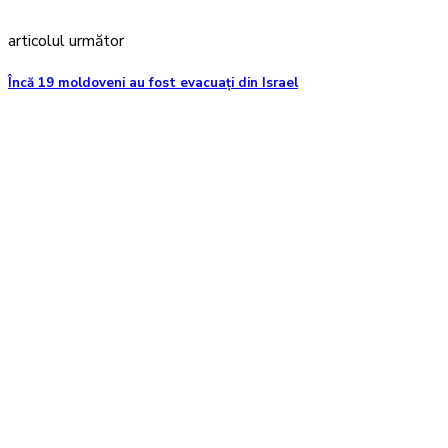
articolul următor
Încă 19 moldoveni au fost evacuați din Israel