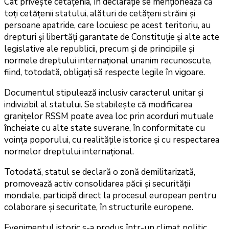
Cât privește cetățenia, în declarație se menționează că
toți cetățenii statului, alături de cetățeni străini şi
persoane apatride, care locuiesc pe acest teritoriu, au
drepturi şi libertăți garantate de Constituție şi alte acte
legislative ale republicii, precum și de principiile şi
normele dreptului internațional unanim recunoscute,
fiind, totodată, obligați să respecte legile în vigoare.
Documentul stipulează inclusiv caracterul unitar şi
indivizibil al statului. Se stabilește că modificarea
granițelor RSSM poate avea loc prin acorduri mutuale
încheiate cu alte state suverane, în conformitate cu
voința poporului, cu realitățile istorice şi cu respectarea
normelor dreptului internațional.
Totodată, statul se declară o zonă demilitarizată,
promovează activ consolidarea păcii şi securităţii
mondiale, participă direct la procesul european pentru
colaborare şi securitate, în structurile europene.
Evenimentul istoric s-a produs într-un climat politic