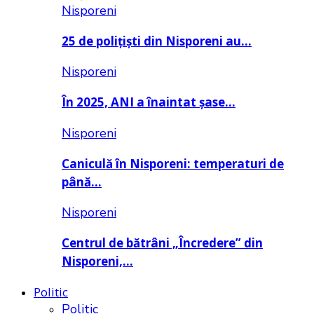
Nisporeni
25 de polițiști din Nisporeni au…
Nisporeni
În 2025, ANI a înaintat șase…
Nisporeni
Caniculă în Nisporeni: temperaturi de
până…
Nisporeni
Centrul de bătrâni „Încredere” din
Nisporeni,…
Politic
Politic