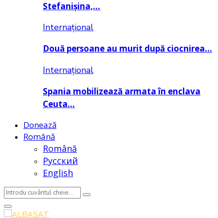
Stefanișina,…
Internațional
Două persoane au murit după ciocnirea…
Internațional
Spania mobilizează armata în enclava
Ceuta…
Donează
Română
Română
Русский
English
Search
Search
for:
Primary