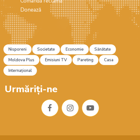
Comandă reclamă
Donează
Nisporeni
Societate
Economie
Sănătate
Moldova Plus
Emisiuni TV
Pareting
Casa
Internațional
Urmăriți-ne
F
I
Y