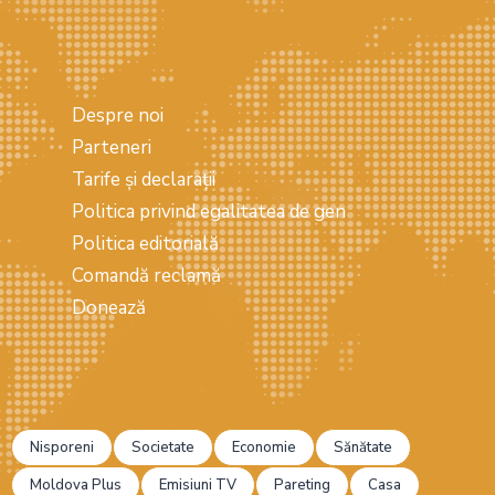
Despre noi
Parteneri
Tarife și declarații
Politica privind egalitatea de gen
Politica editorială
Comandă reclamă
Donează
Nisporeni
Societate
Economie
Sănătate
Moldova Plus
Emisiuni TV
Pareting
Casa