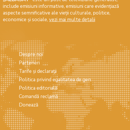
include emisiuni informative, emisiuni care evidenţiază
aspecte semnificative ale vieţii culturale, politice,
economice şi sociale,
vezi mai multe detalii
Despre noi
Parteneri
Tarife și declarații
Politica privind egalitatea de gen
Politica editorială
Comandă reclamă
Donează