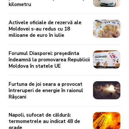
kilometru
Activele oficiale de rezervă ale
Moldovei s-au redus cu 18
milioane de euro în iulie
Forumul Diasporei: președinta
îndeamnă la promovarea Republicii
Moldova în statele UE
Furtuna de joi seara a provocat
întreruperi de energie în raionul
Râșcani
Napoli, sufocat de căldură:
termometrele au indicat 48 de
grade