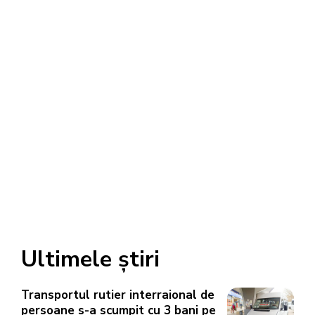
Ultimele știri
Transportul rutier interraional de
persoane s-a scumpit cu 3 bani pe