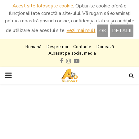
Acest site folosește cookie
. Opțiunile cookie oferă o
funcționalitate corectă a site-ului. Vă rugăm să examinați
politica noastră privind cookie, confidențialitatea și condițiile
de utilizare ale acestui site.
vezi mai mult
OK
DETALII
Română
Despre noi
Contacte
Donează
Albasat pe social media
Facebook
Instagram
Youtube
PRIMARY
MENU