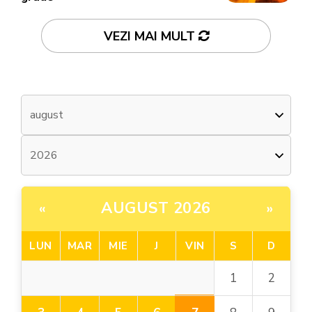
VEZI MAI MULT
AUGUST 2026
«
»
LUN
MAR
MIE
J
VIN
S
D
1
2