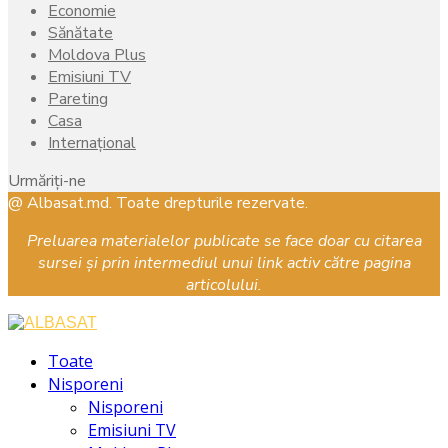
Economie
Sănătate
Moldova Plus
Emisiuni TV
Pareting
Casa
Internațional
Urmăriți-ne
Facebook
Instagram
Youtube
@ Albasat.md. Toate drepturile rezervate.
Preluarea materialelor publicate se face doar cu citarea
sursei și prin intermediul unui link activ către pagina
articolului.
Facebook
Instagram
Youtube
Toate
Nisporeni
Nisporeni
Emisiuni TV