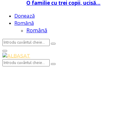
O familie cu trei copii, ucisă…
Donează
Română
Română
Search
Search
for:
Primary
Menu
Search
Search
for: