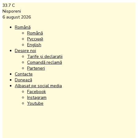
33.7
C
Nisporeni
6 august 2026
Română
Română
Русский
English
Despre noi
Tarife și declarații
Comandă reclamă
Parteneri
Contacte
Donează
Albasat pe social media
Facebook
Instagram
Youtube