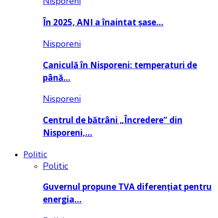
Nisporeni
În 2025, ANI a înaintat șase…
Nisporeni
Caniculă în Nisporeni: temperaturi de
până…
Nisporeni
Centrul de bătrâni „Încredere” din
Nisporeni,…
Politic
Politic
Guvernul propune TVA diferențiat pentru
energia…