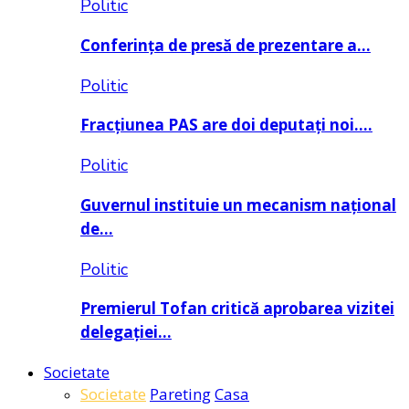
Politic
Conferința de presă de prezentare a…
Politic
Fracțiunea PAS are doi deputați noi….
Politic
Guvernul instituie un mecanism național
de…
Politic
Premierul Tofan critică aprobarea vizitei
delegației…
Societate
Societate
Pareting
Casa