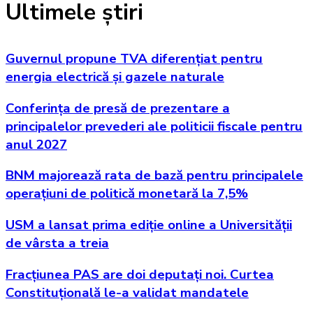
Ultimele știri
Guvernul propune TVA diferențiat pentru
energia electrică și gazele naturale
Conferința de presă de prezentare a
principalelor prevederi ale politicii fiscale pentru
anul 2027
BNM majorează rata de bază pentru principalele
operațiuni de politică monetară la 7,5%
USM a lansat prima ediție online a Universității
de vârsta a treia
Fracțiunea PAS are doi deputați noi. Curtea
Constituțională le-a validat mandatele