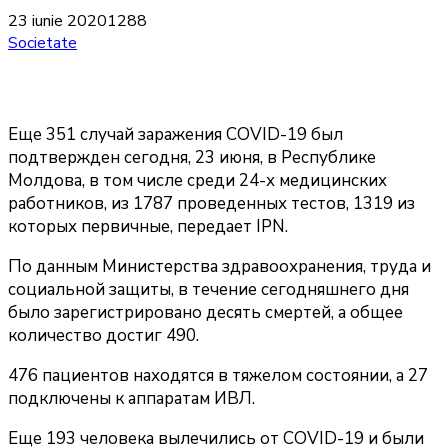
23 iunie 2020
1288
Societate
Еще 351 случай заражения COVID-19 был
подтвержден сегодня, 23 июня, в Республике
Молдова, в том числе среди 24-х медицинских
работников, из 1787 проведенных тестов, 1319 из
которых первичные, передает IPN.
По данным Министерства здравоохранения, труда и
социальной защиты, в течение сегодняшнего дня
было зарегистрировано десять смертей, а общее
количество достиг 490.
476 пациентов находятся в тяжелом состоянии, а 27
подключены к аппаратам ИВЛ.
Еще 193 человека вылечились от COVID-19 и были