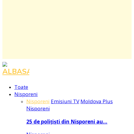
Facebook
Instagram
Youtube
Toate
Nisporeni
Nisporeni
Emisiuni TV
Moldova Plus
Nisporeni
25 de polițiști din Nisporeni au…