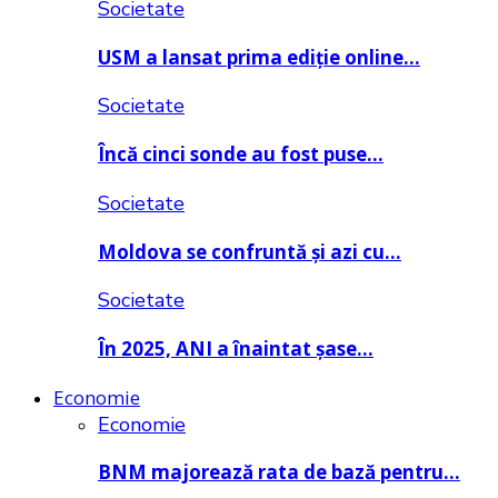
Societate
USM a lansat prima ediție online…
Societate
Încă cinci sonde au fost puse…
Societate
Moldova se confruntă și azi cu…
Societate
În 2025, ANI a înaintat șase…
Economie
Economie
BNM majorează rata de bază pentru…