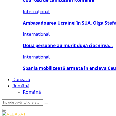
Cod roșu de caniculă în România
Internațional
Ambasadoarea Ucrainei în SUA, Olga Stef
Internațional
Două persoane au murit după ciocnirea…
Internațional
Spania mobilizează armata în enclava Ce
Donează
Română
Română
Search
Search
for:
Primary