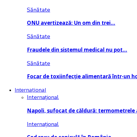
Sănătate
ONU avertizează: Un om din trei…
Sănătate
Fraudele din sistemul medical nu pot…
Sănătate
Focar de toxiinfecție alimentară într-un h
Internațional
Internațional
Napoli, sufocat de căldură: termometrele
Internațional