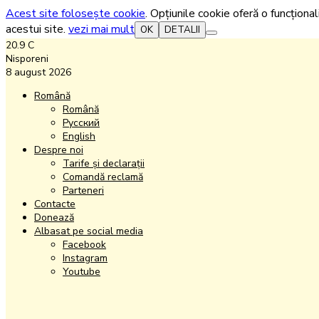
Acest site folosește cookie
. Opțiunile cookie oferă o funcțional
acestui site.
vezi mai mult
OK
DETALII
20.9
C
Nisporeni
8 august 2026
Română
Română
Русский
English
Despre noi
Tarife și declarații
Comandă reclamă
Parteneri
Contacte
Donează
Albasat pe social media
Facebook
Instagram
Youtube
Facebook
Instagram
Youtube