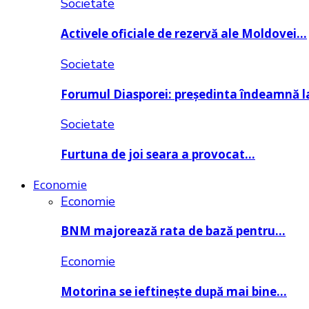
Societate
Activele oficiale de rezervă ale Moldovei…
Societate
Forumul Diasporei: președinta îndeamnă
Societate
Furtuna de joi seara a provocat…
Economie
Economie
BNM majorează rata de bază pentru…
Economie
Motorina se ieftinește după mai bine…