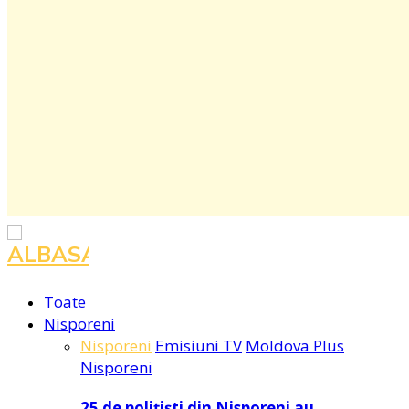
Toate
Nisporeni
Nisporeni
Emisiuni TV
Moldova Plus
Nisporeni
25 de polițiști din Nisporeni au…