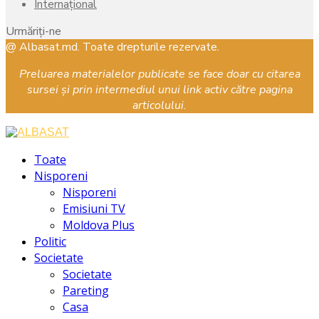
Internațional
Urmăriți-ne
Facebook
Instagram
Youtube
@ Albasat.md. Toate drepturile rezervate.
Preluarea materialelor publicate se face doar cu citarea
sursei și prin intermediul unui link activ către pagina
articolului.
Facebook
Instagram
Youtube
Toate
Nisporeni
Nisporeni
Emisiuni TV
Moldova Plus
Politic
Societate
Societate
Pareting
Casa