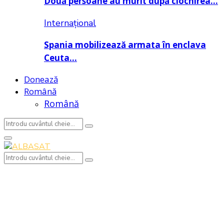
Două persoane au murit după ciocnirea…
Internațional
Spania mobilizează armata în enclava
Ceuta…
Donează
Română
Română
Search
Search
for:
Primary
Menu
Search
Search
for: