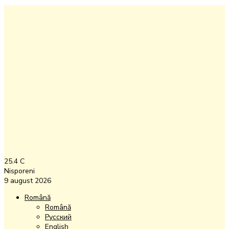
25.4
C
Nisporeni
9 august 2026
Română
Română
Русский
English