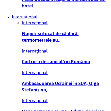
hotel…
Internațional
Internațional
Napoli, sufocat de căldură:
termometrele au…
Internațional
Cod roșu de caniculă în România
Internațional
Ambasadoarea Ucrainei în SUA, Olga
Stefanișina,…
Internațional