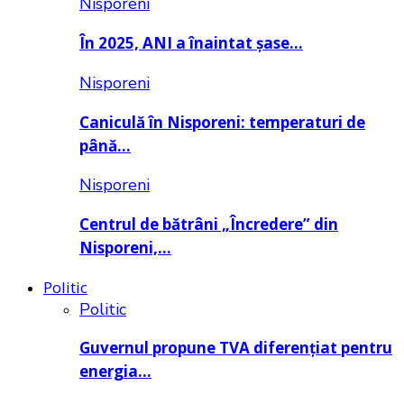
Nisporeni
În 2025, ANI a înaintat șase…
Nisporeni
Caniculă în Nisporeni: temperaturi de
până…
Nisporeni
Centrul de bătrâni „Încredere” din
Nisporeni,…
Politic
Politic
Guvernul propune TVA diferențiat pentru
energia…