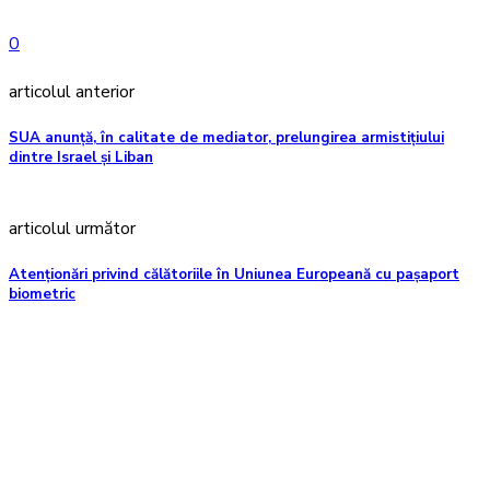
0
articolul anterior
SUA anunță, în calitate de mediator, prelungirea armistițiului
dintre Israel și Liban
articolul următor
Atenționări privind călătoriile în Uniunea Europeană cu pașaport
biometric