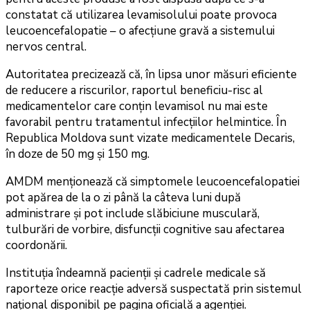
constatat că utilizarea levamisolului poate provoca
leucoencefalopatie – o afecțiune gravă a sistemului
nervos central.
Autoritatea precizează că, în lipsa unor măsuri eficiente
de reducere a riscurilor, raportul beneficiu-risc al
medicamentelor care conțin levamisol nu mai este
favorabil pentru tratamentul infecțiilor helmintice. În
Republica Moldova sunt vizate medicamentele Decaris,
în doze de 50 mg și 150 mg.
AMDM menționează că simptomele leucoencefalopatiei
pot apărea de la o zi până la câteva luni după
administrare și pot include slăbiciune musculară,
tulburări de vorbire, disfuncții cognitive sau afectarea
coordonării.
Instituția îndeamnă pacienții și cadrele medicale să
raporteze orice reacție adversă suspectată prin sistemul
național disponibil pe pagina oficială a agenției.