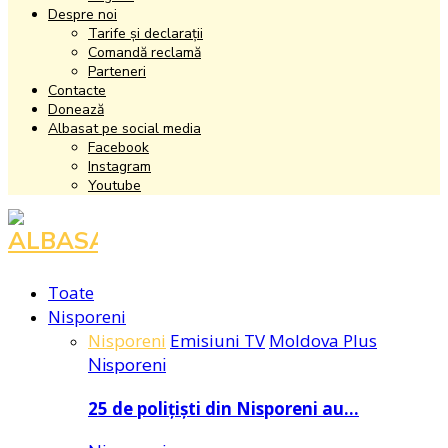
Despre noi
Tarife și declarații
Comandă reclamă
Parteneri
Contacte
Donează
Albasat pe social media
Facebook
Instagram
Youtube
Facebook
Instagram
Youtube
Toate
Nisporeni
Nisporeni
Emisiuni TV
Moldova Plus
Nisporeni
25 de polițiști din Nisporeni au…