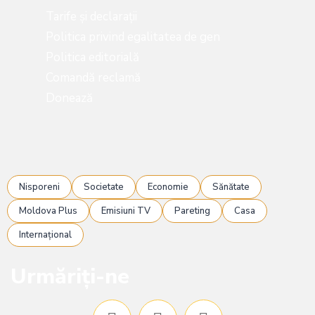
Tarife și declarații
Politica privind egalitatea de gen
Politica editorială
Comandă reclamă
Donează
Nisporeni
Societate
Economie
Sănătate
Moldova Plus
Emisiuni TV
Pareting
Casa
Internațional
Urmăriți-ne