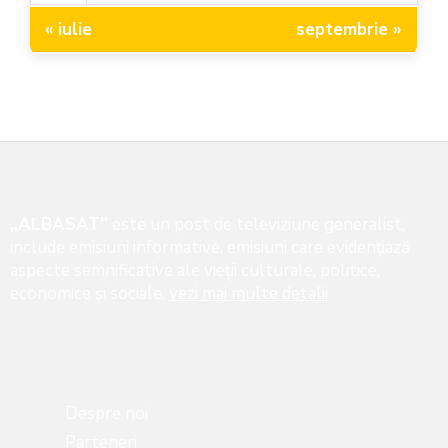
« iulie
septembrie »
„ALBASAT”
este un post de televiziune generalist,
include emisiuni informative, emisiuni care evidenţiază
aspecte semnificative ale vieţii culturale, politice,
economice şi sociale,
vezi mai multe detalii
Despre noi
Parteneri