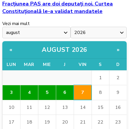
Fracțiunea PAS are doi deputați noi. Curtea
Constituțională le-a validat mandatele
Vezi mai mult
AUGUST 2026
«
»
LUN
MAR
MIE
J
VIN
S
D
1
2
7
3
4
5
6
8
9
10
11
12
13
14
15
16
17
18
19
20
21
22
23