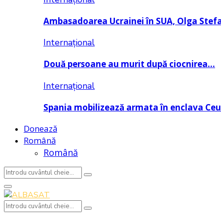
Ambasadoarea Ucrainei în SUA, Olga Stef
Internațional
Două persoane au murit după ciocnirea…
Internațional
Spania mobilizează armata în enclava Ce
Donează
Română
Română
Search
Search
for:
Primary
Menu
Search
Search
for: