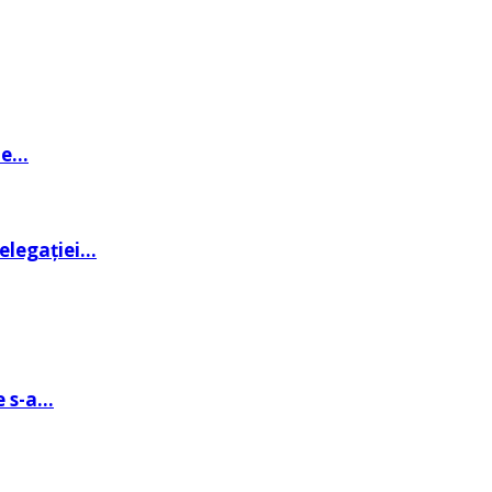
de…
delegației…
e s-a…