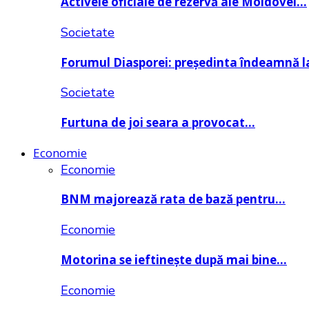
Activele oficiale de rezervă ale Moldovei…
Societate
Forumul Diasporei: președinta îndeamnă
Societate
Furtuna de joi seara a provocat…
Economie
Economie
BNM majorează rata de bază pentru…
Economie
Motorina se ieftinește după mai bine…
Economie