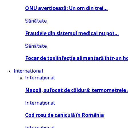
ONU avertizează: Un om din trei…
Sănătate
Fraudele din sistemul medical nu pot…
Sănătate
Focar de toxiinfecție alimentară într-un h
Internațional
Internațional
Napoli, sufocat de căldură: termometrele
Internațional
Cod roșu de caniculă în România
Internațional