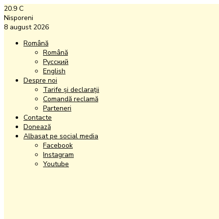
20.9
C
Nisporeni
8 august 2026
Română
Română
Русский
English
Despre noi
Tarife și declarații
Comandă reclamă
Parteneri
Contacte
Donează
Albasat pe social media
Facebook
Instagram
Youtube
Facebook
Instagram
Youtube