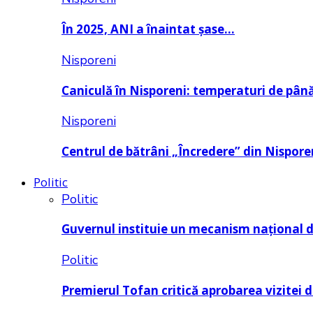
În 2025, ANI a înaintat șase…
Nisporeni
Caniculă în Nisporeni: temperaturi de pâ
Nisporeni
Centrul de bătrâni „Încredere” din Nispore
Politic
Politic
Guvernul instituie un mecanism național 
Politic
Premierul Tofan critică aprobarea vizitei 