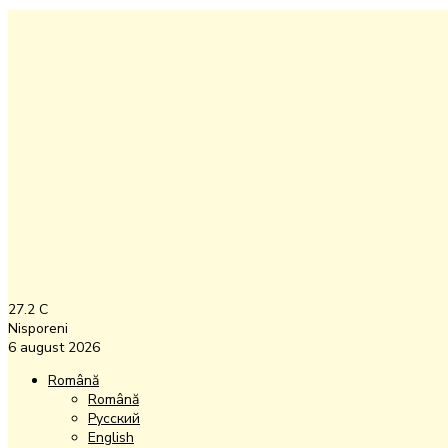
27.2
C
Nisporeni
6 august 2026
Română
Română
Русский
English