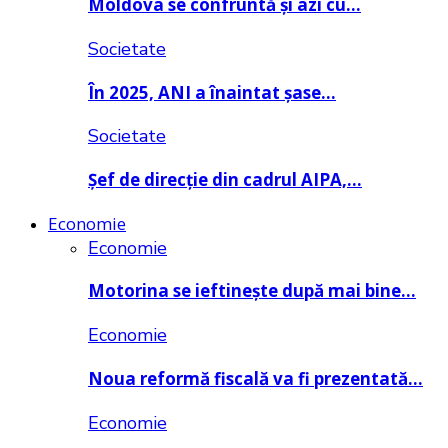
Moldova se confruntă și azi cu…
Societate
În 2025, ANI a înaintat șase…
Societate
Șef de direcție din cadrul AIPA,…
Economie
Economie
Motorina se ieftinește după mai bine…
Economie
Noua reformă fiscală va fi prezentată…
Economie