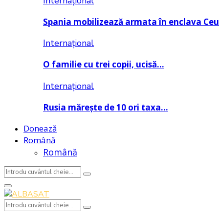
Internațional
Spania mobilizează armata în enclava Ce
Internațional
O familie cu trei copii, ucisă…
Internațional
Rusia mărește de 10 ori taxa…
Donează
Română
Română
Search
Search
for:
Primary
Menu
Search
Search
for: