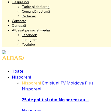
Despre noi
Tarife și declarații
Comandă reclamă
Parteneri
Contacte
Donează
Albasat pe social media
Facebook
Instagram
Youtube
Facebook
Instagram
Youtube
Toate
Nisporeni
Nisporeni
Emisiuni TV
Moldova Plus
Nisporeni
25 de polițiști din Nisporeni au…
Nisporeni