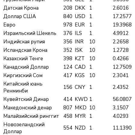
Датская Крона
208
DKK
1
2.6016
Доллар США
840
USD
1
17.2577
Евро
978
EUR
1
19.3968
Израильский Шекель
376
ILS
1
4.9912
Индийская pупия
356
INR
10
2.2658
Исландская Крона
352
ISK
10
1.2728
Казахский Тенге
398
KZT
10
0.4266
Канадский Доллар
124
CAD
1
12.7509
Киргизский Сом
417
KGS
10
2.3041
Китайский юань
156
CNY
1
2.4352
Ренминби
Кувейтский Динар
414
KWD
1
56.0807
Македонский денар
807
MKD
10
3.1507
Малайзийский ринггит
458
MYR
1
4.0293
Новозеландский
554
NZD
1
11.1390
Доллар