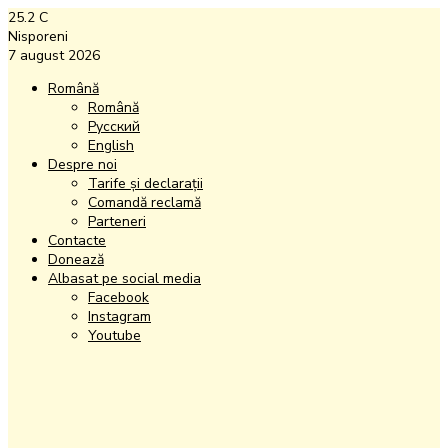
25.2
C
Nisporeni
7 august 2026
Română
Română
Русский
English
Despre noi
Tarife și declarații
Comandă reclamă
Parteneri
Contacte
Donează
Albasat pe social media
Facebook
Instagram
Youtube