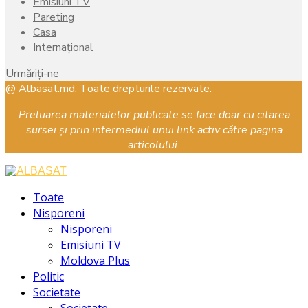
Emisiuni TV
Pareting
Casa
Internațional
Urmăriți-ne
Facebook
Instagram
Youtube
@ Albasat.md. Toate drepturile rezervate.
Preluarea materialelor publicate se face doar cu citarea
sursei și prin intermediul unui link activ către pagina
articolului.
Facebook
Instagram
Youtube
Toate
Nisporeni
Nisporeni
Emisiuni TV
Moldova Plus
Politic
Societate
Societate