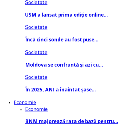
Societate
USM a lansat prima ediție online…
Societate
Încă cinci sonde au fost puse…
Societate
Moldova se confruntă și azi cu…
Societate
În 2025, ANI a înaintat șase…
Economie
Economie
BNM majorează rata de bază pentru…