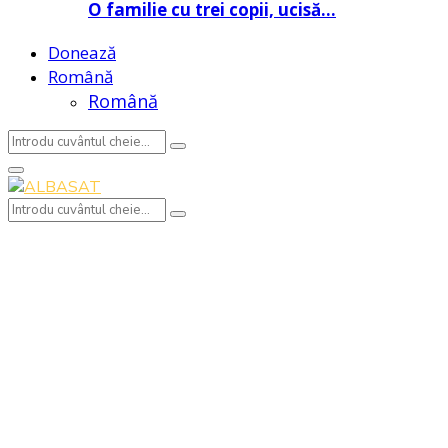
O familie cu trei copii, ucisă…
Donează
Română
Română
Search
Search
for:
Primary
Menu
Search
Search
for: