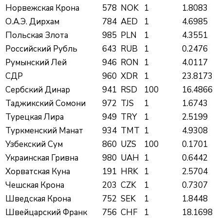
Норвежская Крона
578
NOK
1
1.8083
О.А.Э. Дирхам
784
AED
1
4.6985
Польская Злота
985
PLN
1
4.3551
Российский Рубль
643
RUB
1
0.2476
Румынский Лей
946
RON
1
4.0117
СДР
960
XDR
1
23.8173
Сербский Динар
941
RSD
100
16.4866
Таджикский Сомони
972
TJS
1
1.6743
Турецкая Лира
949
TRY
1
2.5199
Туркменский Манат
934
TMT
1
4.9308
Узбекский Сум
860
UZS
100
0.1701
Украинская Гривна
980
UAH
1
0.6442
Хорватская Куна
191
HRK
1
2.5704
Чешская Крона
203
CZK
1
0.7307
Шведская Крона
752
SEK
1
1.8448
Швейцарский Франк
756
CHF
1
18.1698