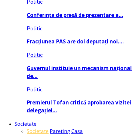
Politic
Conferința de presă de prezentare a…
Politic
Fracțiunea PAS are doi deputați noi….
Politic
Guvernul instituie un mecanism național
de…
Politic
Premierul Tofan critică aprobarea vizitei
delegației…
Societate
Societate
Pareting
Casa