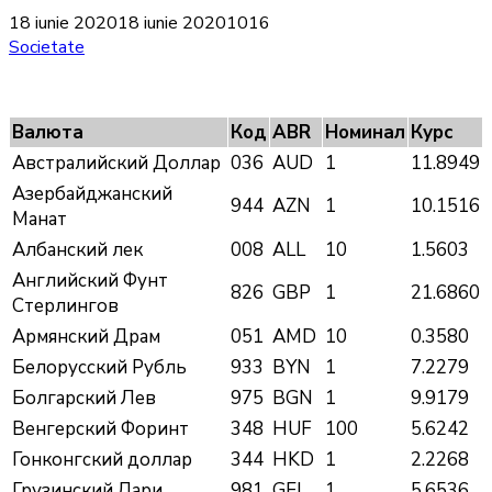
18 iunie 2020
18 iunie 2020
1016
Societate
Валюта
Код
ABR
Номинал
Курс
Австралийский Доллар
036
AUD
1
11.8949
Азербайджанский
944
AZN
1
10.1516
Манат
Албанский лек
008
ALL
10
1.5603
Английский Фунт
826
GBP
1
21.6860
Стерлингов
Армянский Драм
051
AMD
10
0.3580
Белорусский Рубль
933
BYN
1
7.2279
Болгарский Лев
975
BGN
1
9.9179
Венгерский Форинт
348
HUF
100
5.6242
Гонконгский доллаp
344
HKD
1
2.2268
Грузинский Лари
981
GEL
1
5.6536