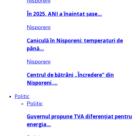
Nisporeni
În 2025, ANI a înaintat șase…
Nisporeni
Caniculă în Nisporeni: temperaturi de
până…
Nisporeni
Centrul de bătrâni „Încredere” din
Nisporeni,…
Politic
Politic
Guvernul propune TVA diferențiat pentru
energia…