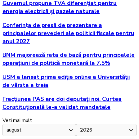
Guvernul propune TVA diferențiat pentru
energia electrică și gazele naturale
Conferința de presă de prezentare a
principalelor prevederi ale politicii fiscale pentru
anul 2027
BNM majorează rata de bază pentru principalele
operațiuni de politică monetară la 7,5%
USM a lansat prima ediție online a Universității
de vârsta a treia
Fracțiunea PAS are doi deputați noi. Curtea
Constituțională le-a validat mandatele
Vezi mai mult