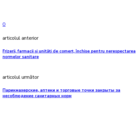
0
articolul anterior
Frizerii, farmacii și unități de comerț, închise pentru nerespectarea
normelor sanitare
articolul următor
Парикмахерские, аптеки и торговые точки закрыты за
несоблюдение санитарных норм