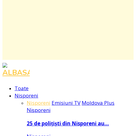
Facebook
Instagram
Youtube
Toate
Nisporeni
Nisporeni
Emisiuni TV
Moldova Plus
Nisporeni
25 de polițiști din Nisporeni au…