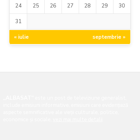
24
25
26
27
28
29
30
31
« iulie
septembrie »
„ALBASAT”
este un post de televiziune generalist,
include emisiuni informative, emisiuni care evidenţiază
aspecte semnificative ale vieţii culturale, politice,
economice şi sociale,
vezi mai multe detalii