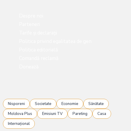
Despre noi
Parteneri
Tarife și declarații
Politica privind egalitatea de gen
Politica editorială
Comandă reclamă
Donează
Nisporeni
Societate
Economie
Sănătate
Moldova Plus
Emisiuni TV
Pareting
Casa
Internațional