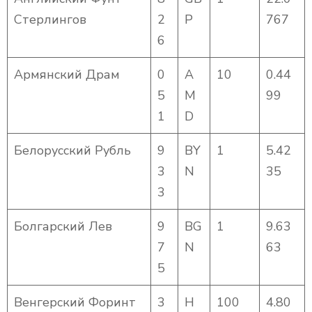
Стерлингов
2
P
767
6
Армянский Драм
0
A
10
0.44
5
M
99
1
D
Белорусский Рубль
9
BY
1
5.42
3
N
35
3
Болгарский Лев
9
BG
1
9.63
7
N
63
5
Венгерский Форинт
3
H
100
4.80