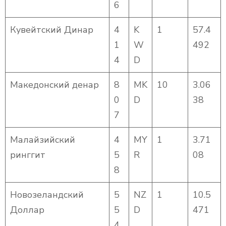
6
Кувейтский Динар
4
K
1
57.4
1
W
492
4
D
Македонский денар
8
MK
10
3.06
0
D
38
7
Малайзийский
4
MY
1
3.71
ринггит
5
R
08
8
Новозеландский
5
NZ
1
10.5
Доллар
5
D
471
4