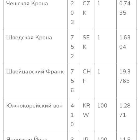
Чешская Крона
2
CZ
1
0.74
0
K
35
3
Шведская Крона
7
SE
1
1.63
5
K
04
2
Швейцарский Франк
7
CH
1
19.3
5
F
765
6
Южнокорейский вон
4
KR
100
1.28
1
W
71
0
Японская Йена
3
JP
100
11.5