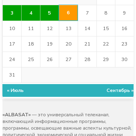
6
3
4
5
7
8
9
10
11
12
13
14
15
16
17
18
19
20
21
22
23
24
25
26
27
28
29
30
31
« Июль
Сентябрь »
«ALBASAT»
— это универсальный телеканал,
включающий информационные программы,
программы, освещающие важные аспекты культурной,
политической, экономической и социальной жизни.