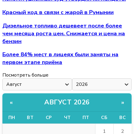
Красный код в связи с жарой в Румынии
Дизельное топливо дешевеет после более
чем месяца роста цен. Снижается и цена на
бензин
Более 84% мест в лицеях были заняты на
первом этапе приёма
Посмотреть больше
АВГУСТ 2026
«
»
ПН
ВТ
СР
ЧТ
ПТ
СБ
ВС
1
2