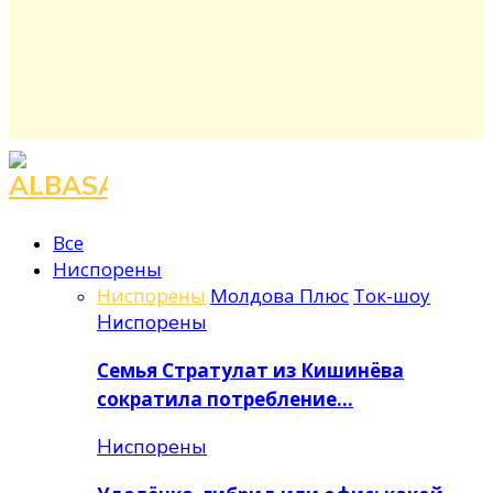
Facebook
Instagram
Youtube
Все
Ниспорены
Ниспорены
Молдова Плюс
Ток-шоу
Ниспорены
Семья Стратулат из Кишинёва
сократила потребление…
Ниспорены