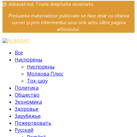
Facebook
Instagram
Youtube
@ Albasat.md. Toate drepturile rezervate.
Preluarea materialelor publicate se face doar cu citarea
sursei și prin intermediul unui link activ către pagina
articolului.
Facebook
Instagram
Youtube
Все
Ниспорены
Ниспорены
Молдова Плюс
Ток-шоу
Политика
Общество
Экономика
Здоровье
Зарубежье
Пожертвовать
Русский