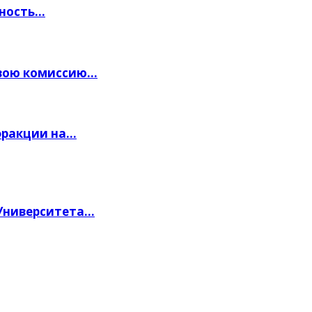
жность…
свою комиссию…
фракции на…
 Университета…