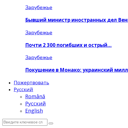
Зарубежье
Бывший министр иностранных дел Вен
Зарубежье
Почти 2 300 погибших и острый…
Зарубежье
Покушение в Монако: украинский мил
Пожертвовать
Русский
Română
Русский
English
Search
Search
for: