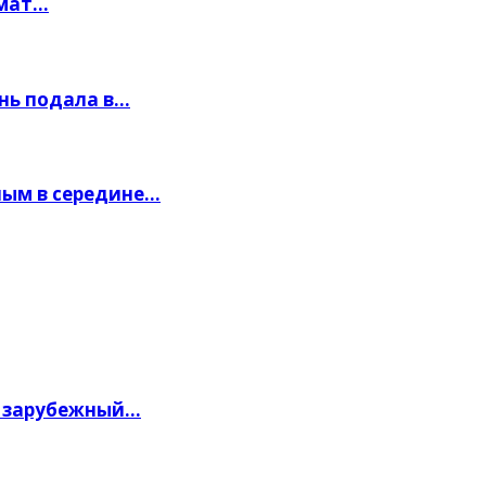
рмат…
нь подала в…
ным в середине…
й зарубежный…