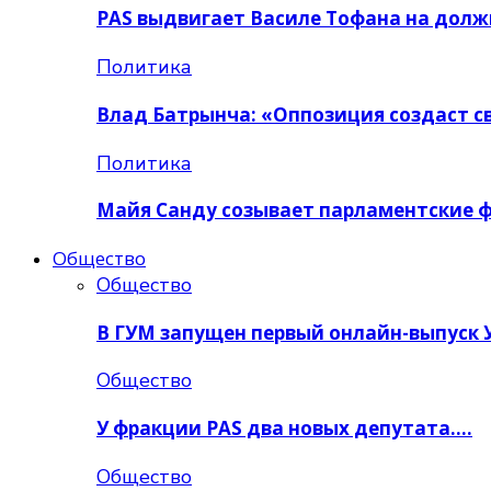
PAS выдвигает Василе Тофана на дол
Политика
Влад Батрынча: «Оппозиция создаст 
Политика
Майя Санду созывает парламентские 
Общество
Общество
В ГУМ запущен первый онлайн-выпуск
Общество
У фракции PAS два новых депутата….
Общество