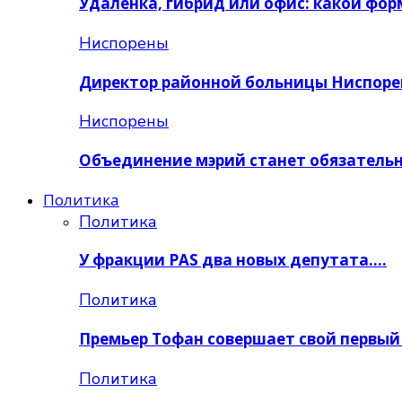
Удалёнка, гибрид или офис: какой фо
Ниспорены
Директор районной больницы Ниспоре
Ниспорены
Объединение мэрий станет обязатель
Политика
Политика
У фракции PAS два новых депутата….
Политика
Премьер Тoфан совершает свой первы
Политика