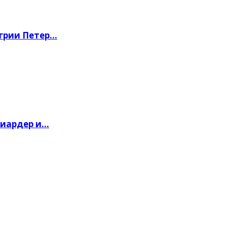
грии Петер…
лиардер и…