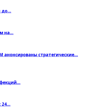
н до…
ем на…
М анонсированы стратегические…
нфекций…
с 24…