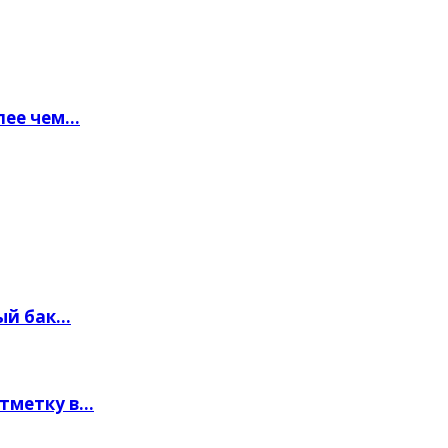
лее чем…
ый бак…
отметку в…