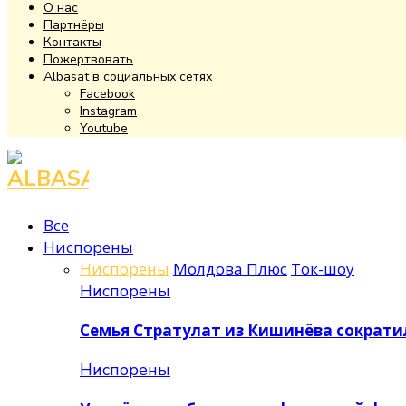
О нас
Партнёры
Контакты
Пожертвовать
Albasat в социальных сетях
Facebook
Instagram
Youtube
Facebook
Instagram
Youtube
Все
Ниспорены
Ниспорены
Молдова Плюс
Ток-шоу
Ниспорены
Семья Стратулат из Кишинёва сократ
Ниспорены