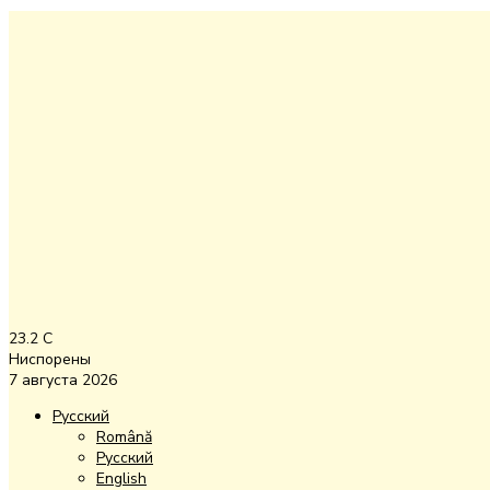
23.2
C
Ниспорены
7 августа 2026
Русский
Română
Русский
English