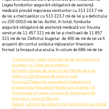
Legea fondurilor asigurării obligatorii de asistență
medicală prevăd majorarea veniturilor cu 313 223,7 mii
de lei, a cheltuielilor cu 513 223,7 mii de lei și a deficitului
cu 200 000,0 mii de lei. Astfel, în total, fondurile
asigurării obligatorii de asistență medicală vor însuma
venituri de 11 457 321 mii de lei și cheltuieli de 11 857
321 mii de lei. Deficitul bugetar de 400 de mii de lei va fi
acoperit din contul soldului mijloacelor financiare
format la începutului anului, în volum de 686 mii de lei.
Transportul rutier interraional de persoane s-a
scumpit cu 3 bani pe kilometru
Activele oficiale de rezervă ale Moldovei s-au
redus cu 18 milioane de euro în iulie
Forumul Diasporei: președinta îndeamnă la
promovarea Republicii Moldova în statele UE
Furtuna de joi seara a provocat întreruperi de
energie în raionul Râșcani
Napoli, sufocat de căldură: termometrele au indicat