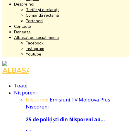
Despre noi
Tarife și declarații
Comandă reclamă
Parteneri
Contacte
Donează
Albasat pe social media
Facebook
Instagram
Youtube
Facebook
Instagram
Youtube
Toate
Nisporeni
Nisporeni
Emisiuni TV
Moldova Plus
Nisporeni
25 de polițiști din Nisporeni au…