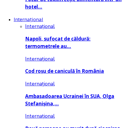
hotel…
Internațional
Internațional
Napoli, sufocat de căldură:
termometrele au…
Internațional
Cod roșu de caniculă în România
Internațional
Ambasadoarea Ucrainei în SUA, Olga
Stefanișina,…
Internațional