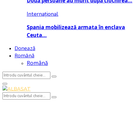
Două persoane au murit după ciocnirea…
Internațional
Spania mobilizează armata în enclava
Ceuta…
Donează
Română
Română
Search
Search
for:
Primary
Menu
Search
Search
for: