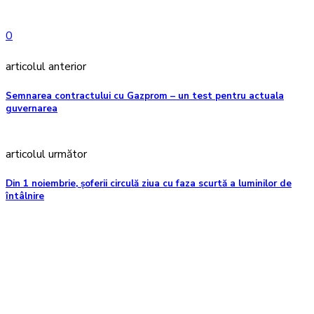
0
articolul anterior
Semnarea contractului cu Gazprom – un test pentru actuala
guvernarea
articolul următor
Din 1 noiembrie, șoferii circulă ziua cu faza scurtă a luminilor de
întâlnire