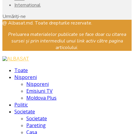
Internațional
Urmăriți-ne
Facebook
Instagram
Youtube
@ Albasat.md. Toate drepturile rezervate.
Preluarea materialelor publicate se face doar cu citarea
sursei și prin intermediul unui link activ către pagina
articolului.
Facebook
Instagram
Youtube
Toate
Nisporeni
Nisporeni
Emisiuni TV
Moldova Plus
Politic
Societate
Societate
Pareting
Casa