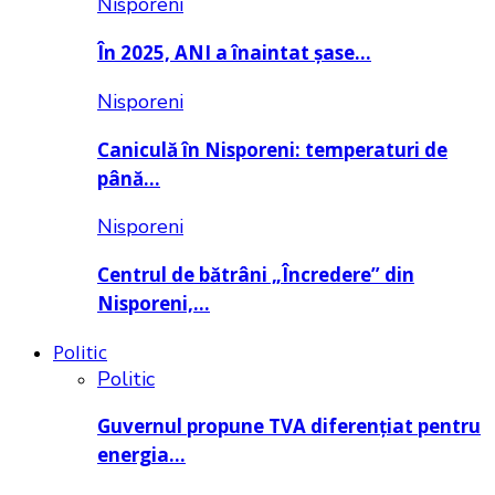
Nisporeni
În 2025, ANI a înaintat șase…
Nisporeni
Caniculă în Nisporeni: temperaturi de
până…
Nisporeni
Centrul de bătrâni „Încredere” din
Nisporeni,…
Politic
Politic
Guvernul propune TVA diferențiat pentru
energia…