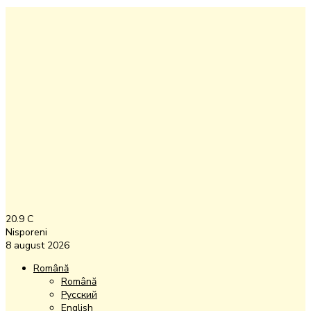
20.9
C
Nisporeni
8 august 2026
Română
Română
Русский
English