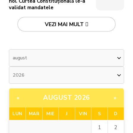
noi. Curtea Constituțională le-a
validat mandatele
VEZI MAI MULT
AUGUST 2026
«
»
LUN
MAR
MIE
J
VIN
S
D
1
2