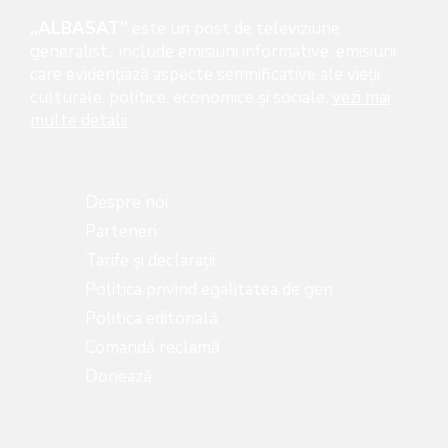
„ALBASAT”
este un post de televiziune
generalist, include emisiuni informative, emisiuni
care evidenţiază aspecte semnificative ale vieţii
culturale, politice, economice şi sociale,
vezi mai
multe detalii
Despre noi
Parteneri
Tarife și declarații
Politica privind egalitatea de gen
Politica editorială
Comandă reclamă
Donează