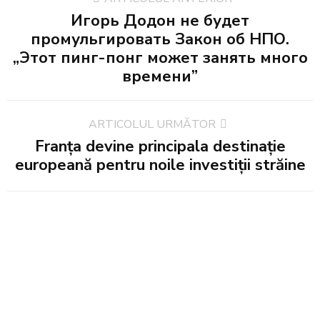
Игорь Додон не будет
промульгировать Закон об НПО.
„Этот пинг-понг может занять много
времени”
ARTICOLUL URMĂTOR
Franța devine principala destinație
europeană pentru noile investiții străine