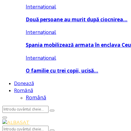
Internațional
Două persoane au murit după ciocnirea…
Internațional
Spania mobilizează armata în enclava Ce
Internațional
O familie cu trei copii, ucisă…
Donează
Română
Română
Search
Search
for:
Primary
Menu
Search