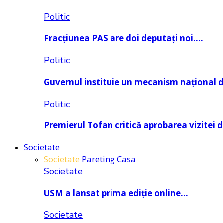
Politic
Fracțiunea PAS are doi deputați noi….
Politic
Guvernul instituie un mecanism național 
Politic
Premierul Tofan critică aprobarea vizitei 
Societate
Societate
Pareting
Casa
Societate
USM a lansat prima ediție online…
Societate