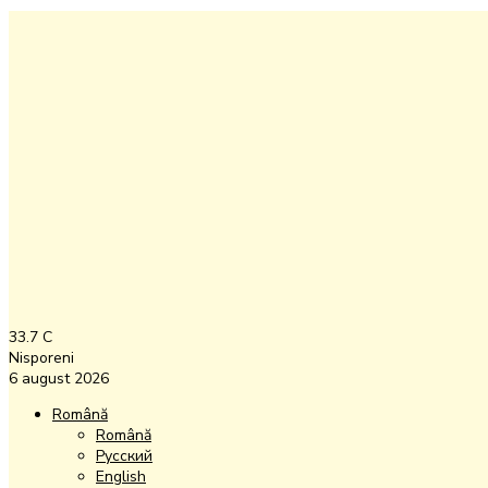
33.7
C
Nisporeni
6 august 2026
Română
Română
Русский
English