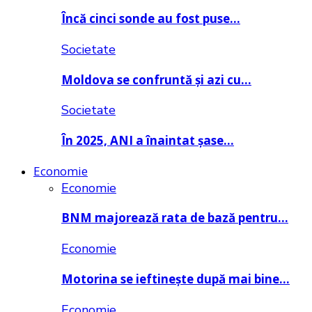
Încă cinci sonde au fost puse…
Societate
Moldova se confruntă și azi cu…
Societate
În 2025, ANI a înaintat șase…
Economie
Economie
BNM majorează rata de bază pentru…
Economie
Motorina se ieftinește după mai bine…
Economie