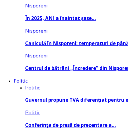
Nisporeni
În 2025, ANI a înaintat șase…
Nisporeni
Caniculă în Nisporeni: temperaturi de pâ
Nisporeni
Centrul de bătrâni „Încredere” din Nispore
Politic
Politic
Guvernul propune TVA diferențiat pentru 
Politic
Conferința de presă de prezentare a…