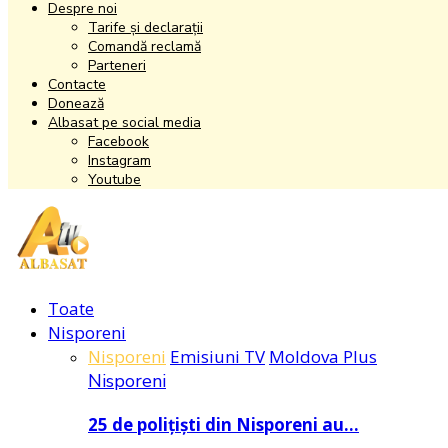
Despre noi
Tarife și declarații
Comandă reclamă
Parteneri
Contacte
Donează
Albasat pe social media
Facebook
Instagram
Youtube
Facebook
Instagram
Youtube
Toate
Nisporeni
Nisporeni
Emisiuni TV
Moldova Plus
Nisporeni
25 de polițiști din Nisporeni au…