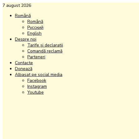
7 august 2026
Română
Română
Русский
English
Despre noi
Tarife și declarații
Comandă reclamă
Parteneri
Contacte
Donează
Albasat pe social media
Facebook
Instagram
Youtube
Facebook
Instagram
Youtube