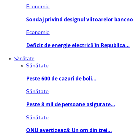
Economie
Sondaj privind designul viitoarelor bancn
Economie
Deficit de energie electrică în Republica…
Sănătate
Sănătate
Peste 600 de cazuri de boli…
Sănătate
Peste 8 mii de persoane asigurate…
Sănătate
ONU avertizează: Un om din trei…