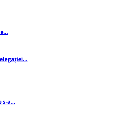
de…
delegației…
e s-a…