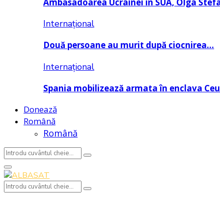
Ambasadoarea Ucrainei în SUA, Olga Stef
Internațional
Două persoane au murit după ciocnirea…
Internațional
Spania mobilizează armata în enclava Ce
Donează
Română
Română
Search
Search
for:
Primary
Menu
Search
Search
for: