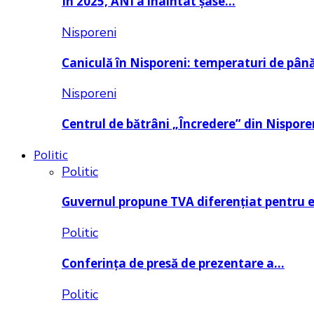
În 2025, ANI a înaintat șase…
Nisporeni
Caniculă în Nisporeni: temperaturi de pâ
Nisporeni
Centrul de bătrâni „Încredere” din Nispore
Politic
Politic
Guvernul propune TVA diferențiat pentru 
Politic
Conferința de presă de prezentare a…
Politic