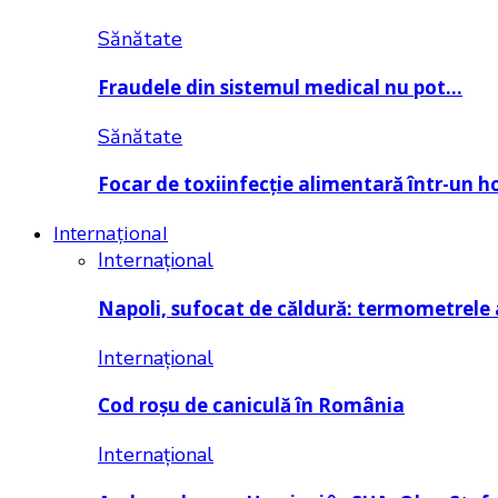
Sănătate
Fraudele din sistemul medical nu pot…
Sănătate
Focar de toxiinfecție alimentară într-un h
Internațional
Internațional
Napoli, sufocat de căldură: termometrele
Internațional
Cod roșu de caniculă în România
Internațional