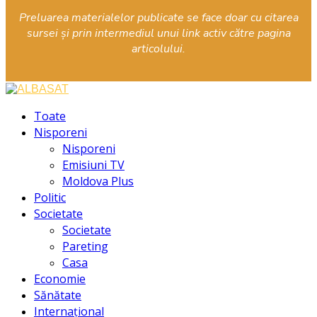
Preluarea materialelor publicate se face doar cu citarea
sursei și prin intermediul unui link activ către pagina
articolului.
Facebook
Instagram
Youtube
Toate
Nisporeni
Nisporeni
Emisiuni TV
Moldova Plus
Politic
Societate
Societate
Pareting
Casa
Economie
Sănătate
Internațional