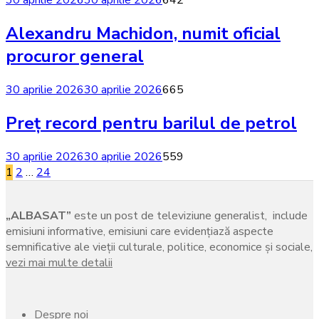
30 aprilie 2026
30 aprilie 2026
642
Alexandru Machidon, numit oficial
procuror general
30 aprilie 2026
30 aprilie 2026
665
Preț record pentru barilul de petrol
30 aprilie 2026
30 aprilie 2026
559
Paginație
1
2
…
24
articole
„ALBASAT”
este un post de televiziune generalist, include
emisiuni informative, emisiuni care evidenţiază aspecte
semnificative ale vieţii culturale, politice, economice şi sociale,
vezi mai multe detalii
Despre noi