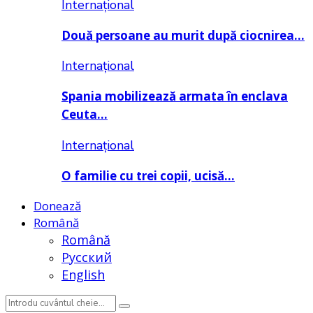
Internațional
Două persoane au murit după ciocnirea…
Internațional
Spania mobilizează armata în enclava
Ceuta…
Internațional
O familie cu trei copii, ucisă…
Donează
Română
Română
Русский
English
Search
Search