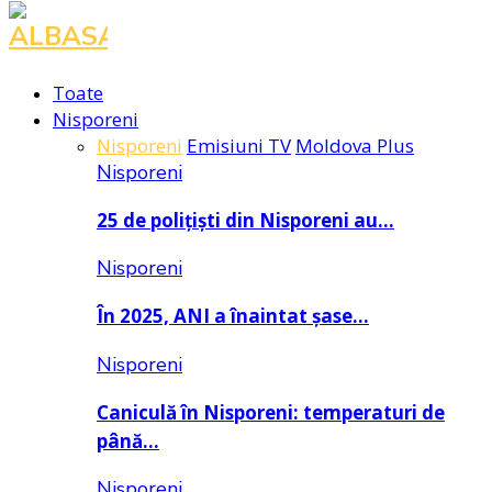
Facebook
Instagram
Youtube
Toate
Nisporeni
Nisporeni
Emisiuni TV
Moldova Plus
Nisporeni
25 de polițiști din Nisporeni au…
Nisporeni
În 2025, ANI a înaintat șase…
Nisporeni
Caniculă în Nisporeni: temperaturi de
până…
Nisporeni