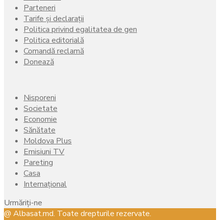
Parteneri
Tarife și declarații
Politica privind egalitatea de gen
Politica editorială
Comandă reclamă
Donează
Nisporeni
Societate
Economie
Sănătate
Moldova Plus
Emisiuni TV
Pareting
Casa
Internațional
Urmăriți-ne
Facebook
Instagram
Youtube
@ Albasat.md. Toate drepturile rezervate.