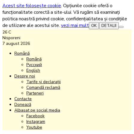
Acest site folosește cookie
. Opțiunile cookie oferă o
funcționalitate corectă a site-ului. Vă rugăm să examinați
politica noastră privind cookie, confidențialitatea și condițiile
de utilizare ale acestui site.
vezi mai mult
OK
DETALII
26
C
Nisporeni
7 august 2026
Română
Română
Русский
English
Despre noi
Tarife și declarații
Comandă reclamă
Parteneri
Contacte
Donează
Albasat pe social media
Facebook
Instagram
Youtube