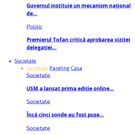
Guvernul instituie un mecanism național
de…
Politic
Premierul Tofan critică aprobarea vizitei
delegației…
Societate
Societate
Pareting
Casa
Societate
USM a lansat prima ediție online…
Societate
Încă cinci sonde au fost puse…
Societate