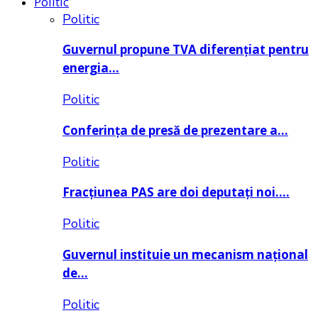
Politic
Politic
Guvernul propune TVA diferențiat pentru
energia…
Politic
Conferința de presă de prezentare a…
Politic
Fracțiunea PAS are doi deputați noi….
Politic
Guvernul instituie un mecanism național
de…
Politic