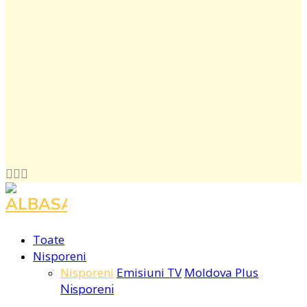
Facebook
Instagram
Youtube
Toate
Nisporeni
Nisporeni
Emisiuni TV
Moldova Plus
Nisporeni