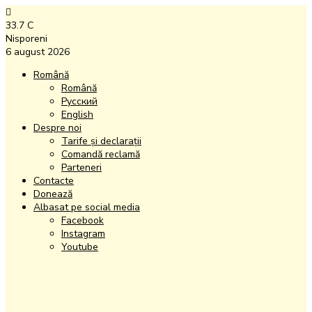
33.7
C
Nisporeni
6 august 2026
Română
Română
Русский
English
Despre noi
Tarife și declarații
Comandă reclamă
Parteneri
Contacte
Donează
Albasat pe social media
Facebook
Instagram
Youtube