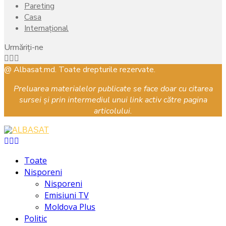
Pareting
Casa
Internațional
Urmăriți-ne
Facebook
Instagram
Youtube
@ Albasat.md. Toate drepturile rezervate.
Preluarea materialelor publicate se face doar cu citarea
sursei și prin intermediul unui link activ către pagina
articolului.
Facebook
Instagram
Youtube
Toate
Nisporeni
Nisporeni
Emisiuni TV
Moldova Plus
Politic