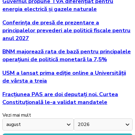
Guvernul propune TVA diferențiat pentru
energia electrică și gazele naturale
Conferința de presă de prezentare a
principalelor prevederi ale politicii fiscale pentru
anul 2027
BNM majorează rata de bază pentru principalele
operațiuni de politică monetară la 7,5%
USM a lansat prima ediție online a Universității
de vârsta a treia
Fracțiunea PAS are doi deputați noi. Curtea
Constituțională le-a validat mandatele
Vezi mai mult