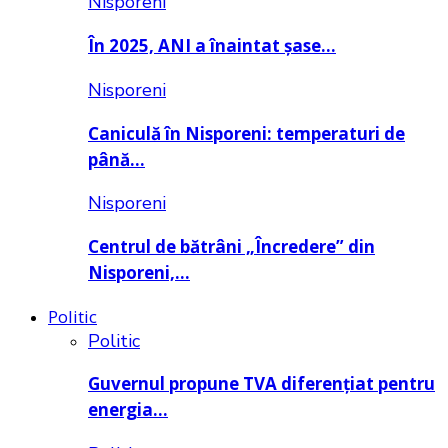
Nisporeni
În 2025, ANI a înaintat șase…
Nisporeni
Caniculă în Nisporeni: temperaturi de
până…
Nisporeni
Centrul de bătrâni „Încredere” din
Nisporeni,…
Politic
Politic
Guvernul propune TVA diferențiat pentru
energia…