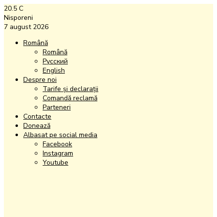
20.5
C
Nisporeni
7 august 2026
Română
Română
Русский
English
Despre noi
Tarife și declarații
Comandă reclamă
Parteneri
Contacte
Donează
Albasat pe social media
Facebook
Instagram
Youtube