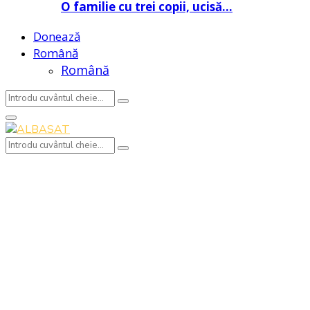
O familie cu trei copii, ucisă…
Donează
Română
Română
Search
Search
for:
Primary
Menu
Search
Search
for: