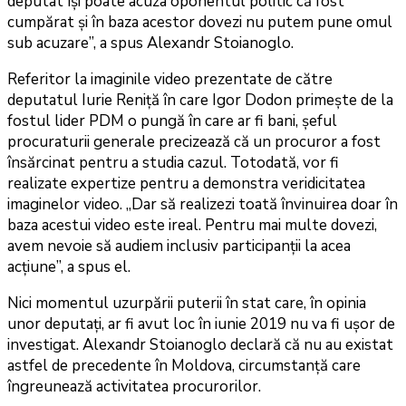
deputat își poate acuza oponentul politic că fost
cumpărat și în baza acestor dovezi nu putem pune omul
sub acuzare”, a spus Alexandr Stoianoglo.
Referitor la imaginile video prezentate de către
deputatul Iurie Reniță în care Igor Dodon primește de la
fostul lider PDM o pungă în care ar fi bani, șeful
procuraturii generale precizează că un procuror a fost
însărcinat pentru a studia cazul. Totodată, vor fi
realizate expertize pentru a demonstra veridicitatea
imaginelor video. „Dar să realizezi toată învinuirea doar în
baza acestui video este ireal. Pentru mai multe dovezi,
avem nevoie să audiem inclusiv participanții la acea
acțiune”, a spus el.
Nici momentul uzurpării puterii în stat care, în opinia
unor deputați, ar fi avut loc în iunie 2019 nu va fi ușor de
investigat. Alexandr Stoianoglo declară că nu au existat
astfel de precedente în Moldova, circumstanță care
îngreunează activitatea procurorilor.