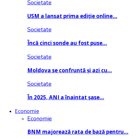
Societate
USM a lansat prima ediție online…
Societate
Încă cinci sonde au fost puse…
Societate
Moldova se confruntă și azi cu…
Societate
În 2025, ANI a înaintat șase…
Economie
Economie
BNM majorează rata de bază pentru…