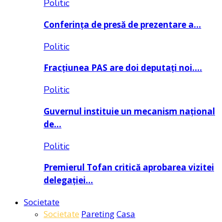
Politic
Conferința de presă de prezentare a…
Politic
Fracțiunea PAS are doi deputați noi….
Politic
Guvernul instituie un mecanism național
de…
Politic
Premierul Tofan critică aprobarea vizitei
delegației…
Societate
Societate
Pareting
Casa