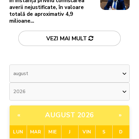
în instanță privind confiscarea
averii nejustificate, în valoare
totală de aproximativ 4,9
milioane...
VEZI MAI MULT
AUGUST 2026
«
»
LUN
MAR
MIE
J
VIN
S
D