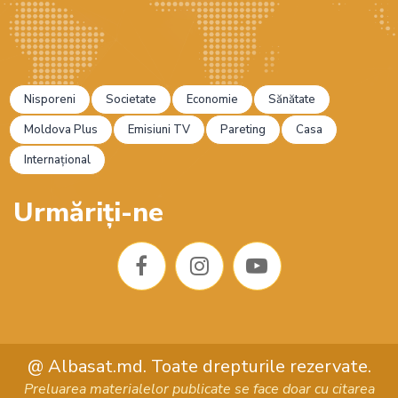
Nisporeni
Societate
Economie
Sănătate
Moldova Plus
Emisiuni TV
Pareting
Casa
Internațional
Urmăriți-ne
F
I
Y
@ Albasat.md. Toate drepturile rezervate.
a
n
o
Preluarea materialelor publicate se face doar cu citarea