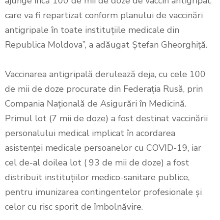
ajunge încă 100 de mii de doze de vaccin antigripal,
care va fi repartizat conform planului de vaccinări
antigripale în toate instituțiile medicale din
Republica Moldova”, a adăugat Ștefan Gheorghiță.
Vaccinarea antigripală derulează deja, cu cele 100
de mii de doze procurate din Federația Rusă, prin
Compania Națională de Asigurări în Medicină.
Primul lot (7 mii de doze) a fost destinat vaccinării
personalului medical implicat în acordarea
asistenței medicale persoanelor cu COVID-19, iar
cel de-al doilea lot ( 93 de mii de doze) a fost
distribuit instituțiilor medico-sanitare publice,
pentru imunizarea contingentelor profesionale și
celor cu risc sporit de îmbolnăvire.