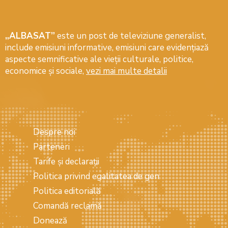
„ALBASAT”
este un post de televiziune generalist,
include emisiuni informative, emisiuni care evidenţiază
aspecte semnificative ale vieţii culturale, politice,
economice şi sociale,
vezi mai multe detalii
Despre noi
Parteneri
Tarife și declarații
Politica privind egalitatea de gen
Politica editorială
Comandă reclamă
Donează