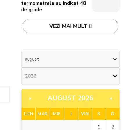
termometrele au indicat 48
de grade
VEZI MAI MULT
AUGUST 2026
«
»
LUN
MAR
MIE
J
VIN
S
D
1
2