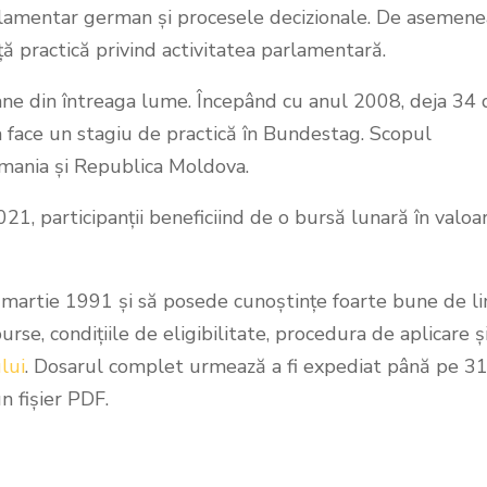
arlamentar german și procesele decizionale. De asemene
ă practică privind activitatea parlamentară.
ane din întreaga lume. Începând cu anul 2008, deja 34 
 a face un stagiu de practică în Bundestag. Scopul
rmania și Republica Moldova.
1, participanții beneficiind de o bursă lunară în valoa
 martie 1991 și să posede cunoștințe foarte bune de l
se, condițiile de eligibilitate, procedura de aplicare ș
lui
. Dosarul complet urmează a fi expediat până pe 3
n fișier PDF.