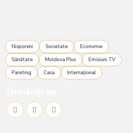
Nisporeni
Societate
Economie
Sănătate
Moldova Plus
Emisiuni TV
Pareting
Casa
Internațional
Urmăriți-ne
F
I
Y