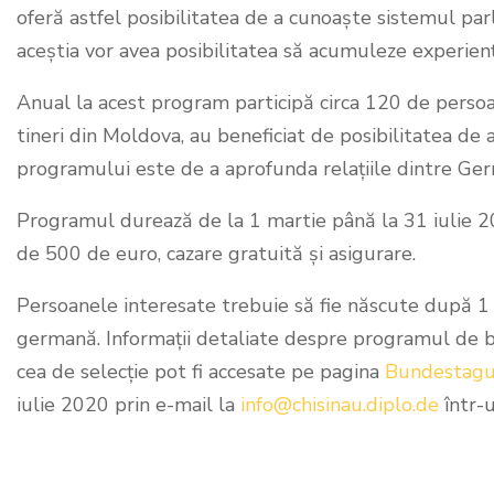
oferă astfel posibilitatea de a cunoaște sistemul p
aceștia vor avea posibilitatea să acumuleze experienț
Anual la acest program participă circa 120 de perso
tineri din Moldova, au beneficiat de posibilitatea de
programului este de a aprofunda relațiile dintre Ge
Programul durează de la 1 martie până la 31 iulie 202
de 500 de euro, cazare gratuită și asigurare.
Persoanele interesate trebuie să fie născute după 1
germană. Informații detaliate despre programul de bur
cea de selecție pot fi accesate pe pagina
Bundestagu
iulie 2020 prin e-mail la
info@chisinau.diplo.de
într-u