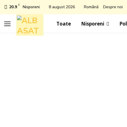
C
20.9
Nisporeni
8 august 2026
Română
Despre noi
Toate
Nisporeni
Pol