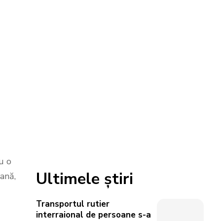
u o
Ultimele știri
ană,
Transportul rutier
interraional de persoane s-a