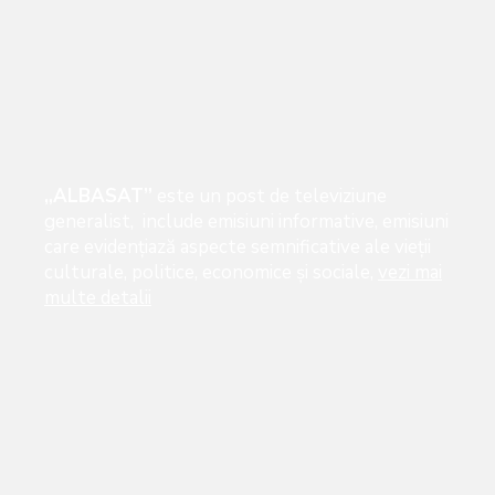
„ALBASAT”
este un post de televiziune
generalist, include emisiuni informative, emisiuni
care evidenţiază aspecte semnificative ale vieţii
culturale, politice, economice şi sociale,
vezi mai
multe detalii