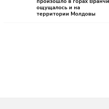
произошло в горах Вранчи
ощущалось и на
территории Молдовы