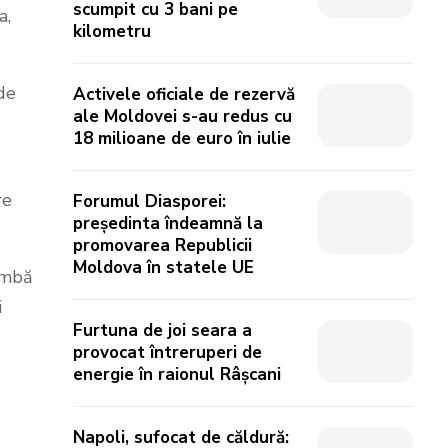
scumpit cu 3 bani pe
a,
kilometru
de
Activele oficiale de rezervă
ale Moldovei s-au redus cu
18 milioane de euro în iulie
re
Forumul Diasporei:
președinta îndeamnă la
promovarea Republicii
Moldova în statele UE
imbă
i
Furtuna de joi seara a
1
provocat întreruperi de
energie în raionul Râșcani
Napoli, sufocat de căldură: