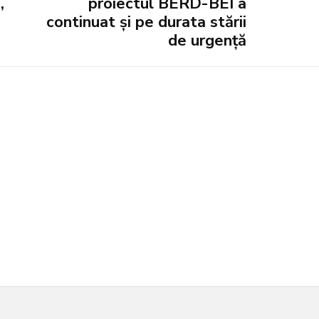
,
proiectul BERD-BEI a
continuat și pe durata stării
de urgență