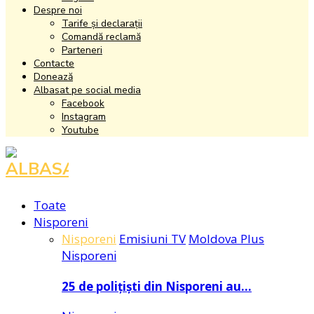
Despre noi
Tarife și declarații
Comandă reclamă
Parteneri
Contacte
Donează
Albasat pe social media
Facebook
Instagram
Youtube
Facebook
Instagram
Youtube
Toate
Nisporeni
Nisporeni
Emisiuni TV
Moldova Plus
Nisporeni
25 de polițiști din Nisporeni au…