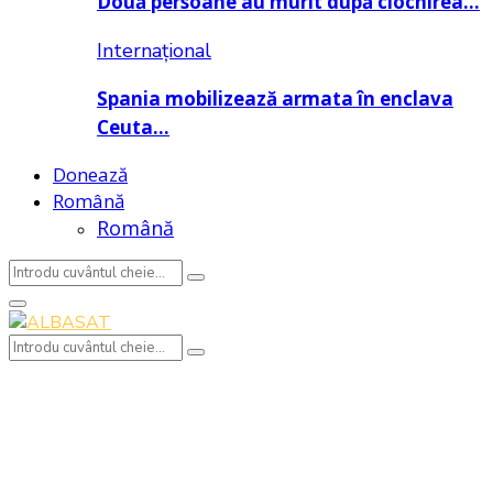
Două persoane au murit după ciocnirea…
Internațional
Spania mobilizează armata în enclava
Ceuta…
Donează
Română
Română
Search
Search
for:
Primary
Menu
Search
Search
for: