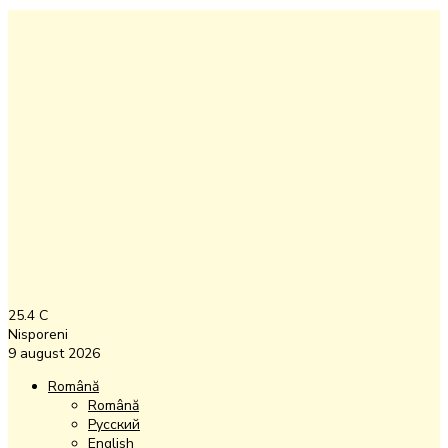
25.4
C
Nisporeni
9 august 2026
Română
Română
Русский
English