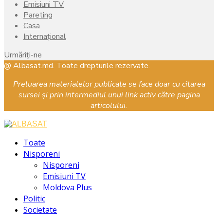
Emisiuni TV
Pareting
Casa
Internațional
Urmăriți-ne
Facebook
Instagram
Youtube
@ Albasat.md. Toate drepturile rezervate.
Preluarea materialelor publicate se face doar cu citarea
sursei și prin intermediul unui link activ către pagina
articolului.
Facebook
Instagram
Youtube
Toate
Nisporeni
Nisporeni
Emisiuni TV
Moldova Plus
Politic
Societate