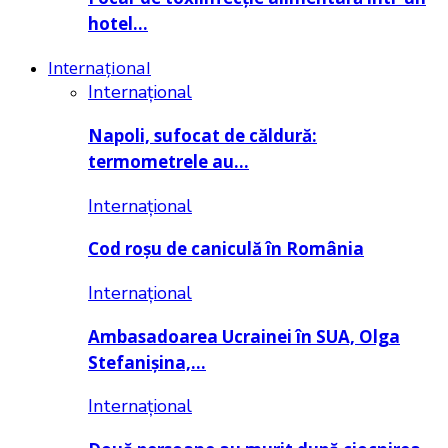
hotel…
Internațional
Internațional
Napoli, sufocat de căldură:
termometrele au…
Internațional
Cod roșu de caniculă în România
Internațional
Ambasadoarea Ucrainei în SUA, Olga
Stefanișina,…
Internațional