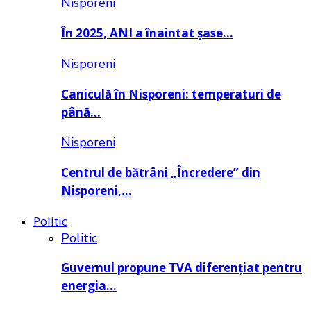
Nisporeni
În 2025, ANI a înaintat șase…
Nisporeni
Caniculă în Nisporeni: temperaturi de
până…
Nisporeni
Centrul de bătrâni „Încredere” din
Nisporeni,…
Politic
Politic
Guvernul propune TVA diferențiat pentru
energia…