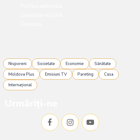
Politica editorială
Comandă reclamă
Donează
Nisporeni
Societate
Economie
Sănătate
Moldova Plus
Emisiuni TV
Pareting
Casa
Internațional
Urmăriți-ne
F
I
Y