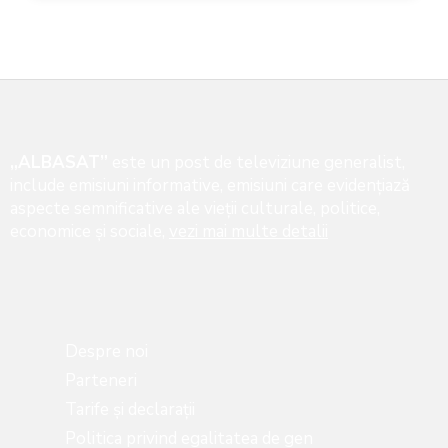
„ALBASAT”
este un post de televiziune generalist,
include emisiuni informative, emisiuni care evidenţiază
aspecte semnificative ale vieţii culturale, politice,
economice şi sociale,
vezi mai multe detalii
Despre noi
Parteneri
Tarife și declarații
Politica privind egalitatea de gen