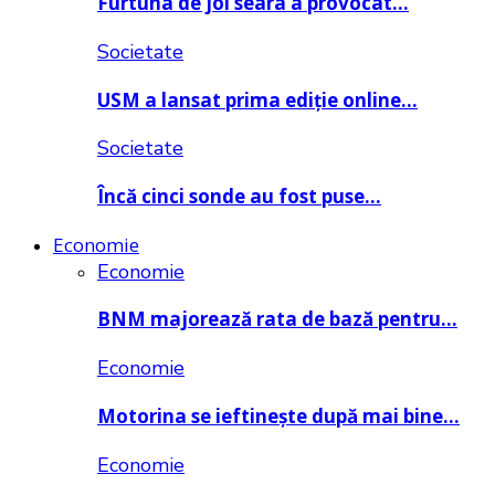
Furtuna de joi seara a provocat…
Societate
USM a lansat prima ediție online…
Societate
Încă cinci sonde au fost puse…
Economie
Economie
BNM majorează rata de bază pentru…
Economie
Motorina se ieftinește după mai bine…
Economie