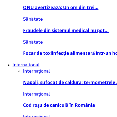
ONU avertizează: Un om din trei…
Sănătate
Fraudele din sistemul medical nu pot…
Sănătate
Focar de toxiinfecție alimentară într-un h
Internațional
Internațional
Napoli, sufocat de căldură: termometrele
Internațional
Cod roșu de caniculă în România
Internațional