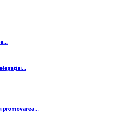
de…
delegației…
 la promovarea…