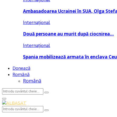
Ambasadoarea Ucrainei în SUA, Olga Stef
Internațional
Două persoane au murit după ciocnirea…
Internațional
Spania mobilizează armata în enclava Ce
Donează
Română
Română
Search
Search
for:
Primary
Menu
Search
Search
for: