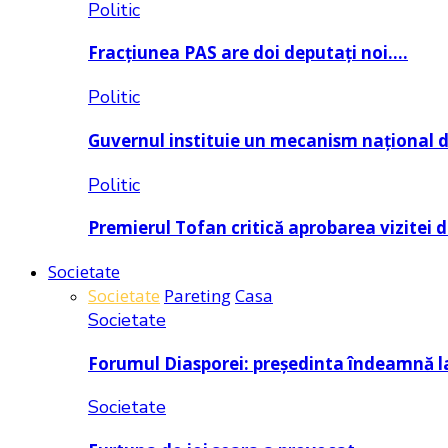
Politic
Fracțiunea PAS are doi deputați noi….
Politic
Guvernul instituie un mecanism național 
Politic
Premierul Tofan critică aprobarea vizitei 
Societate
Societate
Pareting
Casa
Societate
Forumul Diasporei: președinta îndeamnă
Societate