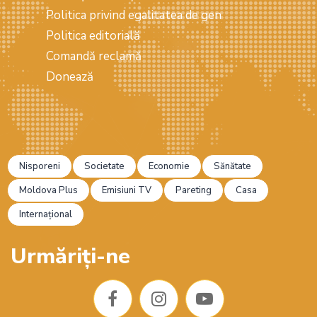
Politica privind egalitatea de gen
Politica editorială
Comandă reclamă
Donează
Nisporeni
Societate
Economie
Sănătate
Moldova Plus
Emisiuni TV
Pareting
Casa
Internațional
Urmăriți-ne