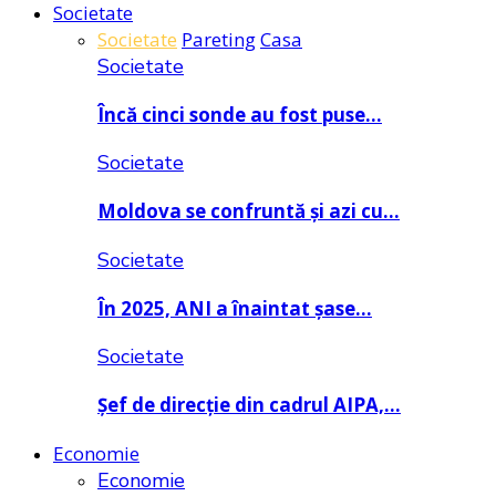
Societate
Societate
Pareting
Casa
Societate
Încă cinci sonde au fost puse…
Societate
Moldova se confruntă și azi cu…
Societate
În 2025, ANI a înaintat șase…
Societate
Șef de direcție din cadrul AIPA,…
Economie
Economie