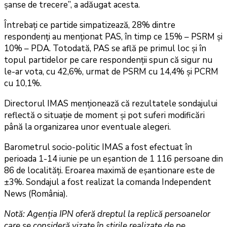
șanse de trecere”, a adăugat acesta.
Întrebați ce partide simpatizează, 28% dintre
respondenți au menționat PAS, în timp ce 15% – PSRM și
10% – PDA. Totodată, PAS se află pe primul loc și în
topul partidelor pe care respondenții spun că sigur nu
le-ar vota, cu 42,6%, urmat de PSRM cu 14,4% și PCRM
cu 10,1%.
Directorul IMAS menționează că rezultatele sondajului
reflectă o situație de moment și pot suferi modificări
până la organizarea unor eventuale alegeri.
Barometrul socio-politic IMAS a fost efectuat în
perioada 1-14 iunie pe un eșantion de 1 116 persoane din
86 de localități. Eroarea maximă de eșantionare este de
±3%. Sondajul a fost realizat la comanda Independent
News (România).
Notă: Agenția IPN oferă dreptul la replică persoanelor
care se consideră vizate în știrile realizate de pe