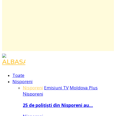
Facebook
Instagram
Youtube
Toate
Nisporeni
Nisporeni
Emisiuni TV
Moldova Plus
Nisporeni
25 de polițiști din Nisporeni au…