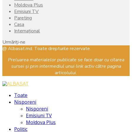
Moldova Plus
Emisiuni TV
Pareting
Casa
Internațional
Urmăriți-ne
Facebook
Instagram
Youtube
@ Albasat.md. Toate drepturile rezervate.
Preluarea materialelor publicate se face doar cu citarea
sursei și prin intermediul unui link activ către pagina
articolului.
Facebook
Instagram
Youtube
Toate
Nisporeni
Nisporeni
Emisiuni TV
Moldova Plus
Politic