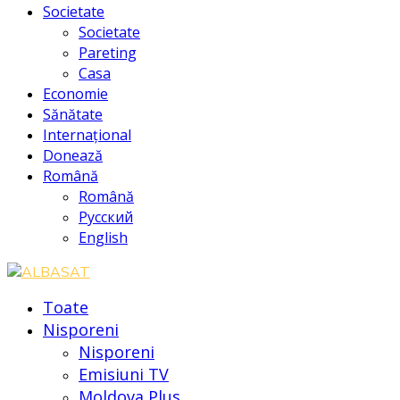
Societate
Societate
Pareting
Casa
Economie
Sănătate
Internațional
Donează
Română
Română
Русский
English
Toate
Nisporeni
Nisporeni
Emisiuni TV
Moldova Plus