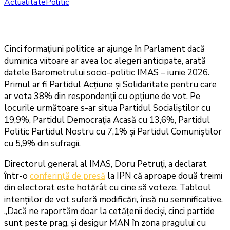
Actualitate
Politic
Cinci formațiuni politice ar ajunge în Parlament dacă
duminica viitoare ar avea loc alegeri anticipate, arată
datele Barometrului socio-politic IMAS – iunie 2026.
Primul ar fi Partidul Acțiune și Solidaritate pentru care
ar vota 38% din respondenții cu opțiune de vot. Pe
locurile următoare s-ar situa Partidul Socialiștilor cu
19,9%, Partidul Democrația Acasă cu 13,6%, Partidul
Politic Partidul Nostru cu 7,1% și Partidul Comuniștilor
cu 5,9% din sufragii.
Directorul general al IMAS, Doru Petruți, a declarat
într-o
conferință de presă
la IPN că aproape două treimi
din electorat este hotărât cu cine să voteze. Tabloul
intențiilor de vot suferă modificări, însă nu semnificative.
„Dacă ne raportăm doar la cetățenii deciși, cinci partide
sunt peste prag, și desigur MAN în zona pragului cu