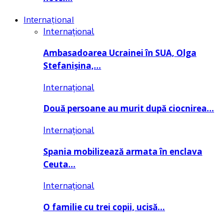
Internațional
Internațional
Ambasadoarea Ucrainei în SUA, Olga
Stefanișina,…
Internațional
Două persoane au murit după ciocnirea…
Internațional
Spania mobilizează armata în enclava
Ceuta…
Internațional
O familie cu trei copii, ucisă…