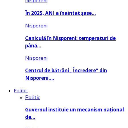
Nisporeni
În 2025, ANI a înaintat șase…
Nisporeni
Caniculă în Nisporeni: temperaturi de
până…
Nisporeni
Centrul de bătrâni „Încredere” din
Nisporeni,…
Politic
Politic
Guvernul instituie un mecanism național
de…