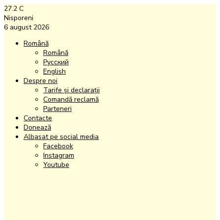
27.2
C
Nisporeni
6 august 2026
Română
Română
Русский
English
Despre noi
Tarife și declarații
Comandă reclamă
Parteneri
Contacte
Donează
Albasat pe social media
Facebook
Instagram
Youtube