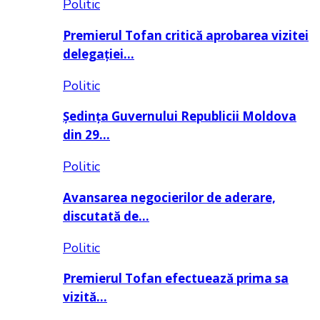
Politic
Premierul Tofan critică aprobarea vizitei
delegației…
Politic
Ședința Guvernului Republicii Moldova
din 29…
Politic
Avansarea negocierilor de aderare,
discutată de…
Politic
Premierul Tofan efectuează prima sa
vizită…