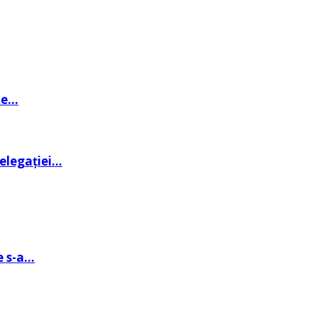
de…
delegației…
e s-a…