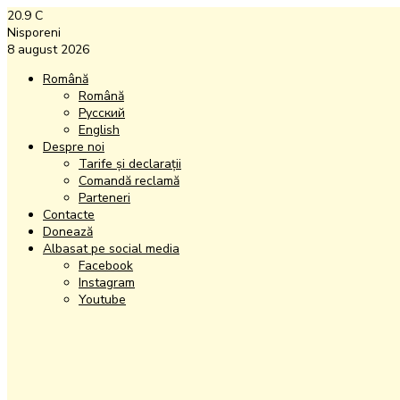
20.9
C
Nisporeni
8 august 2026
Română
Română
Русский
English
Despre noi
Tarife și declarații
Comandă reclamă
Parteneri
Contacte
Donează
Albasat pe social media
Facebook
Instagram
Youtube
Facebook
Instagram
Youtube