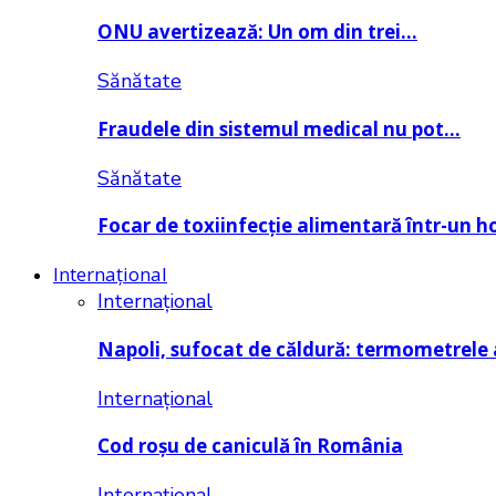
ONU avertizează: Un om din trei…
Sănătate
Fraudele din sistemul medical nu pot…
Sănătate
Focar de toxiinfecție alimentară într-un h
Internațional
Internațional
Napoli, sufocat de căldură: termometrele
Internațional
Cod roșu de caniculă în România
Internațional