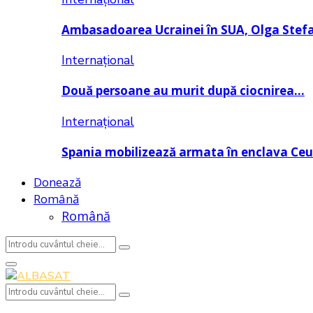
Ambasadoarea Ucrainei în SUA, Olga Stef
Internațional
Două persoane au murit după ciocnirea…
Internațional
Spania mobilizează armata în enclava Ce
Donează
Română
Română
Search
Search
for:
Primary
Menu
Search
Search
for: