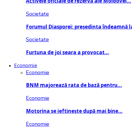
Activele oficiale de rezervă ale Moldovei…
Societate
Forumul Diasporei: președinta îndeamnă
Societate
Furtuna de joi seara a provocat…
Economie
Economie
BNM majorează rata de bază pentru…
Economie
Motorina se ieftinește după mai bine…
Economie