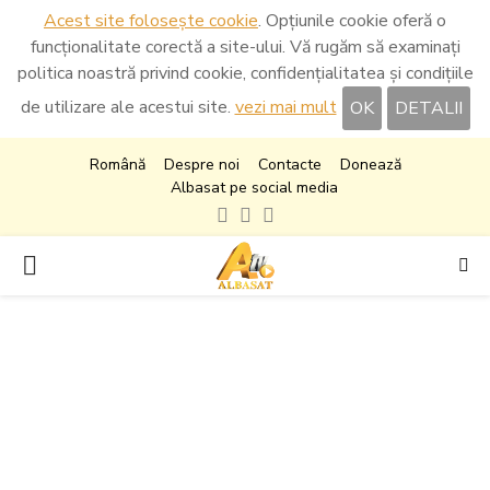
Acest site folosește cookie
. Opțiunile cookie oferă o
funcționalitate corectă a site-ului. Vă rugăm să examinați
politica noastră privind cookie, confidențialitatea și condițiile
de utilizare ale acestui site.
vezi mai mult
OK
DETALII
Română
Despre noi
Contacte
Donează
Albasat pe social media
Facebook
Instagram
Youtube
PRIMARY
MENU