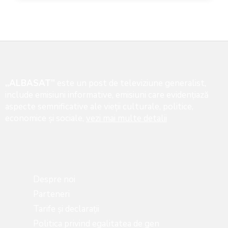
„ALBASAT”
este un post de televiziune generalist,
include emisiuni informative, emisiuni care evidenţiază
aspecte semnificative ale vieţii culturale, politice,
economice şi sociale,
vezi mai multe detalii
Despre noi
Parteneri
Tarife și declarații
Politica privind egalitatea de gen