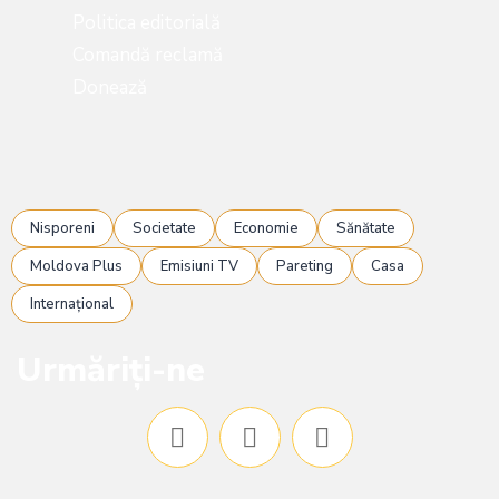
Politica editorială
Comandă reclamă
Donează
Nisporeni
Societate
Economie
Sănătate
Moldova Plus
Emisiuni TV
Pareting
Casa
Internațional
Urmăriți-ne