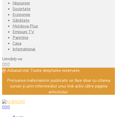
Nisporeni
Societate
Economie
Sănătate
Moldova Plus
Emisiuni TV
Pareting
Casa
Internațional
Urmăriți-ne
Facebook
Instagram
Youtube
@ Albasat.md. Toate drepturile rezervate.
Preluarea materialelor publicate se face doar cu citarea
sursei și prin intermediul unui link activ către pagina
articolului.
Facebook
Instagram
Youtube