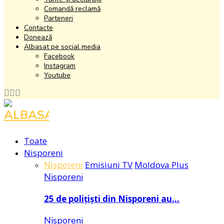
Comandă reclamă
Parteneri
Contacte
Donează
Albasat pe social media
Facebook
Instagram
Youtube
Facebook
Instagram
Youtube
Toate
Nisporeni
Nisporeni
Emisiuni TV
Moldova Plus
Nisporeni
25 de polițiști din Nisporeni au…
Nisporeni