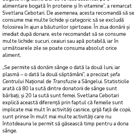
alimentare bogată în proteine şi în vitamine”, a remarcat
Svetlana Cebotari. De asemenea, acesta recomandă să se
consume mai multe lichide şi categoric să se excludă
folosirea în ajun a băuturilor spirtoase. În ziua donării şi
imediat după donare, este recomandat să se consume
multe lichide: sucuri, ceaiuri sau apă potabilă, iar în
următoarele zile se poate consuma absolut orice
aliment.
„Se permite să donăm sânge o dată la două luni, iar
plasmă – o dată la două săptămâni”, a precizat
șefa
Centrului
Național de
Transfuzie
a Sângelui. Statisticile
arată că 80 la sută dintre donatorii de sânge sunt
bărbaţi, şi 20 la sută sunt femei. Svetlana Cebotari
explică această diferență prin faptul că femeile sunt
implicate mai mult în activităţi casnice, grijă faţă de copii,
sunt prinse în mult mai multe activităţi care nu
întotdeauna le permit să găsească timp pentru a dona
sânge.