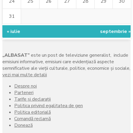
24
25
26
27
28
29
30
31
« iulie
septembrie »
„ALBASAT”
este un post de televiziune generalist, include
emisiuni informative, emisiuni care evidenţiază aspecte
semnificative ale vieţii culturale, politice, economice şi sociale,
vezi mai multe detalii
Despre noi
Parteneri
Tarife și declarații
Politica privind egalitatea de gen
Politica editorială
Comandă reclamă
Donează