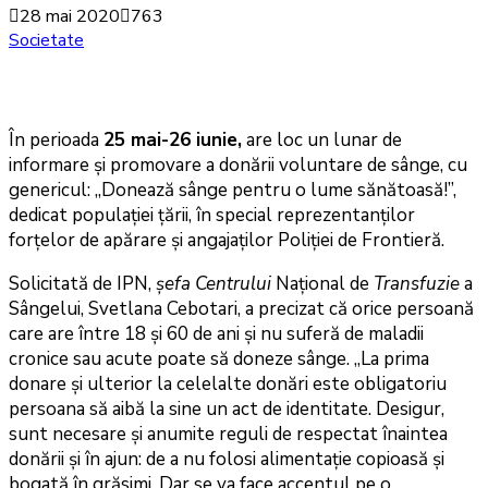
28 mai 2020
763
Societate
În perioada
25 mai-26 iunie,
are loc un lunar de
informare și promovare a donării voluntare de sânge, cu
genericul: „Donează sânge pentru o lume sănătoasă!”,
dedicat populației țării, în special reprezentanților
forțelor de apărare și angajaților Poliției de Frontieră.
Solicitată de IPN,
șefa Centrului
Național de
Transfuzie
a
Sângelui, Svetlana Cebotari, a precizat că orice persoană
care are între 18 şi 60 de ani şi nu suferă de maladii
cronice sau acute poate să doneze sânge. „La prima
donare şi ulterior la celelalte donări este obligatoriu
persoana să aibă la sine un act de identitate. Desigur,
sunt necesare şi anumite reguli de respectat înaintea
donării și în ajun: de a nu folosi alimentaţie copioasă şi
bogată în grăsimi. Dar se va face accentul pe o