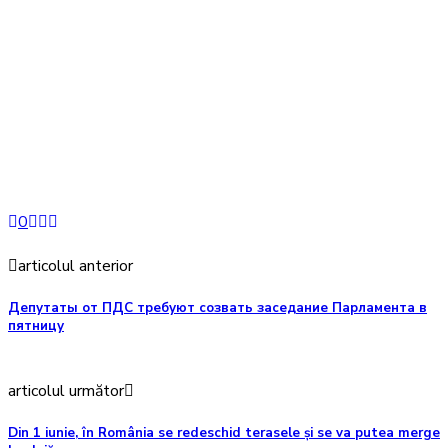
0
articolul anterior
Депутаты от ПДС требуют созвать заседание Парламента в
пятницу
articolul următor
Din 1 iunie, în România se redeschid terasele și se va putea merge