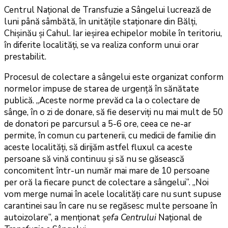
Centrul Naţional de Transfuzie a Sângelui lucrează de
luni până sâmbătă, în unitățile staţionare din Bălţi,
Chişinău şi Cahul. Iar ieşirea echipelor mobile în teritoriu,
în diferite localităţi, se va realiza conform unui orar
prestabilit.
Procesul de colectare a sângelui este organizat conform
normelor impuse de starea de urgenţă în sănătate
publică. „Aceste norme prevăd ca la o colectare de
sânge, în o zi de donare, să fie deserviţi nu mai mult de 50
de donatori pe parcursul a 5-6 ore, ceea ce ne-ar
permite, în comun cu partenerii, cu medicii de familie din
aceste localităţi, să dirijăm astfel fluxul ca aceste
persoane să vină continuu şi să nu se găsească
concomitent într-un număr mai mare de 10 persoane
per oră la fiecare punct de colectare a sângelui”. „Noi
vom merge numai în acele localităţi care nu sunt supuse
carantinei sau în care nu se regăsesc multe persoane în
autoizolare”, a menționat
șefa Centrului
Național de