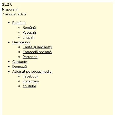
25.2
C
Nisporeni
7 august 2026
Română
Română
Русский
English
Despre noi
Tarife și declarații
Comandă reclamă
Parteneri
Contacte
Donează
Albasat pe social media
Facebook
Instagram
Youtube