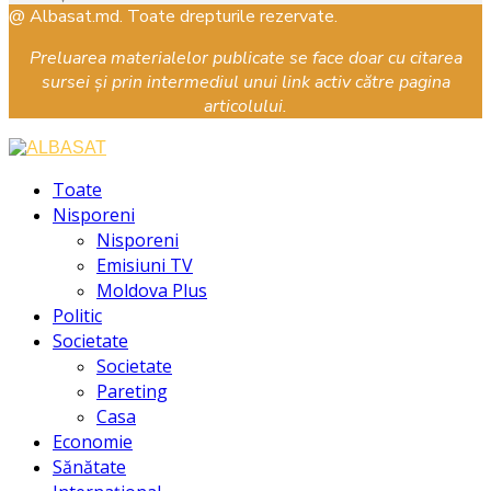
Facebook
Instagram
Youtube
@ Albasat.md. Toate drepturile rezervate.
Preluarea materialelor publicate se face doar cu citarea
sursei și prin intermediul unui link activ către pagina
articolului.
Facebook
Instagram
Youtube
Toate
Nisporeni
Nisporeni
Emisiuni TV
Moldova Plus
Politic
Societate
Societate
Pareting
Casa
Economie
Sănătate