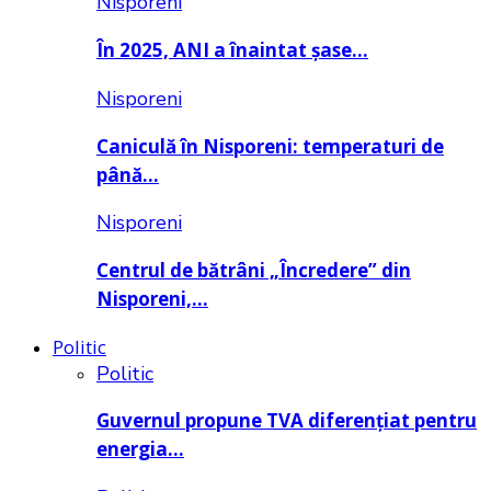
Nisporeni
În 2025, ANI a înaintat șase…
Nisporeni
Caniculă în Nisporeni: temperaturi de
până…
Nisporeni
Centrul de bătrâni „Încredere” din
Nisporeni,…
Politic
Politic
Guvernul propune TVA diferențiat pentru
energia…