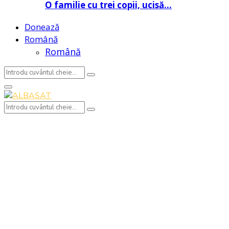
O familie cu trei copii, ucisă…
Donează
Română
Română
Search
Search
for:
Primary
Menu
Search
Search
for: