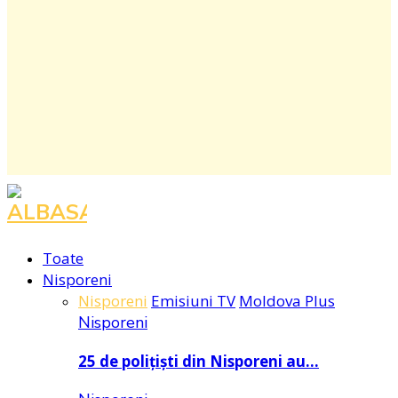
Facebook
Instagram
Youtube
Toate
Nisporeni
Nisporeni
Emisiuni TV
Moldova Plus
Nisporeni
25 de polițiști din Nisporeni au…