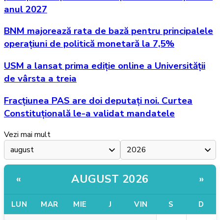
anul 2027
BNM majorează rata de bază pentru principalele
operațiuni de politică monetară la 7,5%
USM a lansat prima ediție online a Universității
de vârsta a treia
Fracțiunea PAS are doi deputați noi. Curtea
Constituțională le-a validat mandatele
Vezi mai mult
AUGUST 2026
«
»
LUN
MAR
MIE
J
VIN
S
D