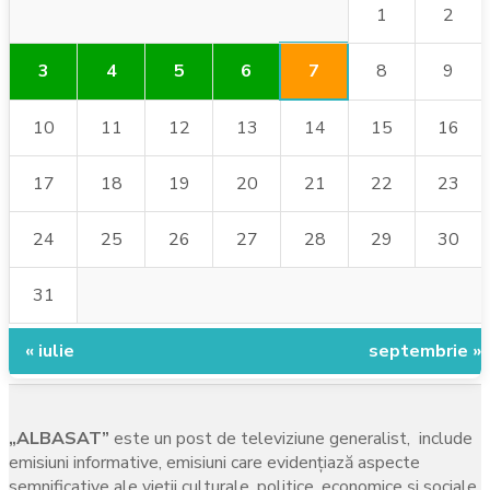
1
2
7
3
4
5
6
8
9
10
11
12
13
14
15
16
17
18
19
20
21
22
23
24
25
26
27
28
29
30
31
« iulie
septembrie »
„ALBASAT”
este un post de televiziune generalist, include
emisiuni informative, emisiuni care evidenţiază aspecte
semnificative ale vieţii culturale, politice, economice şi sociale,