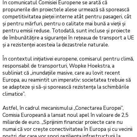
În comunicatul Comisiei Europene se arată că
propunerile din proiectele alese urmează să sporească
competitivitatea pieței interne atât pentru pasageri, cât
și pentru mărfuri, pentru o calitate mai bună a vieții și
pentru emisii reduse. Totodată, sunt incluse și proiecte
de îmbunătățire a siguranței în rețeaua de transport a UE
și a rezistenței acesteia la dezastrele naturale.
În contextul inițiativei europene, comisarul pentru climă,
responsabil de transporturi, Wopke Hoekstra, a
subliniat că „inundațiile masive, care au lovit recent
Europa, au reamintit un imperativ: societatea trebuie să
se adapteze și să-și sporească rezistența la schimbările
climatice”.
Astfel, în cadrul mecanismului „Conectarea Europei”,
Comisia Europeană a lansat noul apel în valoare de 2,5
miliarde de euro. „Sprijinim financiar proiecte care nu
numai că vor crește conectivitatea în Europa și cu vecinii
noștri, dar care vor spori reziliența infrastructurii la