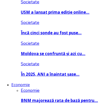
Societate
USM a lansat prima ediție online…
Societate
Încă cinci sonde au fost puse…
Societate
Moldova se confruntă și azi cu…
Societate
În 2025, ANI a înaintat șase…
Economie
Economie
BNM majorează rata de bază pentru…