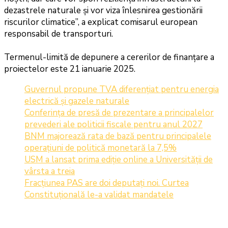
dezastrele naturale și vor viza înlesnirea gestionării
riscurilor climatice”, a explicat comisarul european
responsabil de transporturi.
Termenul-limită de depunere a cererilor de finanțare a
proiectelor este 21 ianuarie 2025.
Guvernul propune TVA diferențiat pentru energia
electrică și gazele naturale
Conferința de presă de prezentare a principalelor
prevederi ale politicii fiscale pentru anul 2027
BNM majorează rata de bază pentru principalele
operațiuni de politică monetară la 7,5%
USM a lansat prima ediție online a Universității de
vârsta a treia
Fracțiunea PAS are doi deputați noi. Curtea
Constituțională le-a validat mandatele