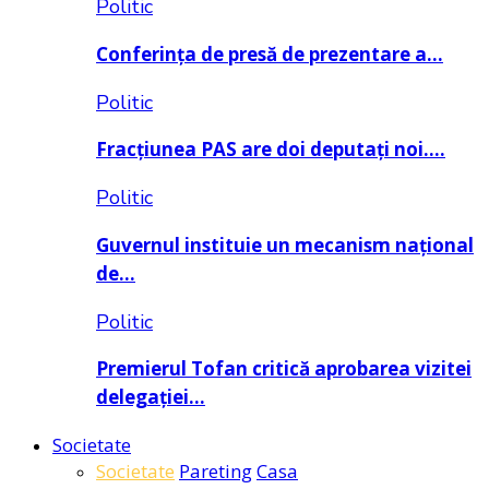
Politic
Conferința de presă de prezentare a…
Politic
Fracțiunea PAS are doi deputați noi….
Politic
Guvernul instituie un mecanism național
de…
Politic
Premierul Tofan critică aprobarea vizitei
delegației…
Societate
Societate
Pareting
Casa