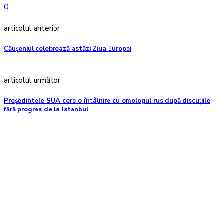
0
articolul anterior
Căușeniul celebrează astăzi Ziua Europei
articolul următor
Președintele SUA cere o întâlnire cu omologul rus după discuțiile
fără progres de la Istanbul