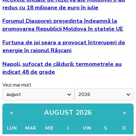
redus cu 18 milioane de euro în iulie
Forumul Diasporei: președinta îndeamnă la
promovarea Republicii Moldova în statele UE
Furtuna de joi seara a provocat întreruperi de
energie în raionul Râșcani
Napoli, sufocat de căldură: termometrele au
indicat 48 de grade
Vezi mai mult
AUGUST 2026
«
»
LUN
MAR
MIE
J
VIN
S
D