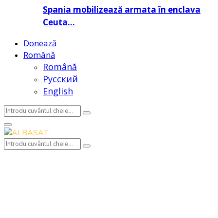
Spania mobilizează armata în enclava
Ceuta…
Donează
Română
Română
Русский
English
Search
Search
for:
Primary
Menu
Search
Search
for: