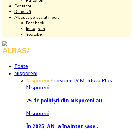
Parteneri
Contacte
Donează
Albasat pe social media
Facebook
Instagram
Youtube
Facebook
Instagram
Youtube
Toate
Nisporeni
Nisporeni
Emisiuni TV
Moldova Plus
Nisporeni
25 de polițiști din Nisporeni au…
Nisporeni
În 2025, ANI a înaintat șase…