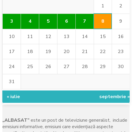
1
2
8
3
4
5
6
7
9
10
11
12
13
14
15
16
17
18
19
20
21
22
23
24
25
26
27
28
29
30
31
« iulie
septembrie »
„ALBASAT”
este un post de televiziune generalist, include
emisiuni informative, emisiuni care evidenţiază aspecte