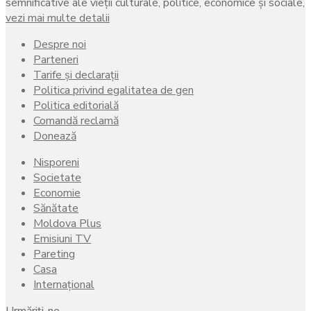
semnificative ale vieţii culturale, politice, economice şi sociale,
vezi mai multe detalii
Despre noi
Parteneri
Tarife și declarații
Politica privind egalitatea de gen
Politica editorială
Comandă reclamă
Donează
Nisporeni
Societate
Economie
Sănătate
Moldova Plus
Emisiuni TV
Pareting
Casa
Internațional
Urmăriți-ne