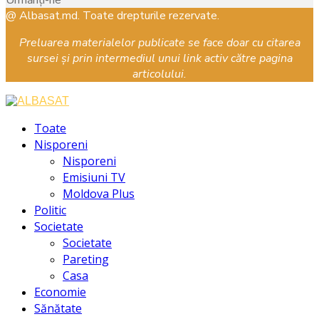
Facebook
Instagram
Youtube
@ Albasat.md. Toate drepturile rezervate.
Preluarea materialelor publicate se face doar cu citarea
sursei și prin intermediul unui link activ către pagina
articolului.
Facebook
Instagram
Youtube
Toate
Nisporeni
Nisporeni
Emisiuni TV
Moldova Plus
Politic
Societate
Societate
Pareting
Casa
Economie
Sănătate