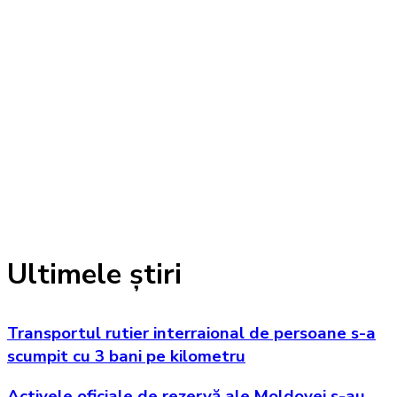
Ultimele știri
Transportul rutier interraional de persoane s-a
scumpit cu 3 bani pe kilometru
Activele oficiale de rezervă ale Moldovei s-au