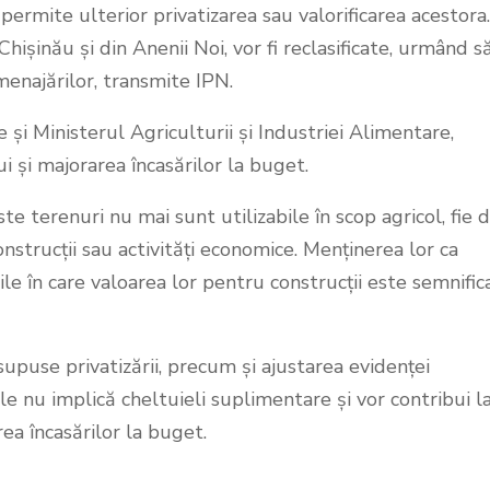
ermite ulterior privatizarea sau valorificarea acestora.
hișinău și din Anenii Noi, vor fi reclasificate, urmând să
menajărilor, transmite IPN.
și Ministerul Agriculturii și Industriei Alimentare,
i și majorarea încasărilor la buget.
te terenuri nu mai sunt utilizabile în scop agricol, fie d
onstrucții sau activități economice. Menținerea lor ca
iile în care valoarea lor pentru construcții este semnific
supuse privatizării, precum și ajustarea evidenței
ile nu implică cheltuieli suplimentare și vor contribui l
rea încasărilor la buget.