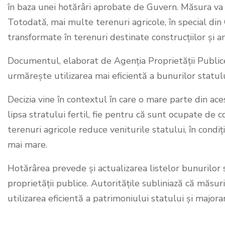
în baza unei hotărâri aprobate de Guvern. Măsura va p
Totodată, mai multe terenuri agricole, în special din C
transformate în terenuri destinate construcțiilor și a
Documentul, elaborat de Agenția Proprietății Publice 
urmărește utilizarea mai eficientă a bunurilor statulu
Decizia vine în contextul în care o mare parte din aces
lipsa stratului fertil, fie pentru că sunt ocupate de c
terenuri agricole reduce veniturile statului, în condiț
mai mare.
Hotărârea prevede și actualizarea listelor bunurilor 
proprietății publice. Autoritățile subliniază că măsur
utilizarea eficientă a patrimoniului statului și majora