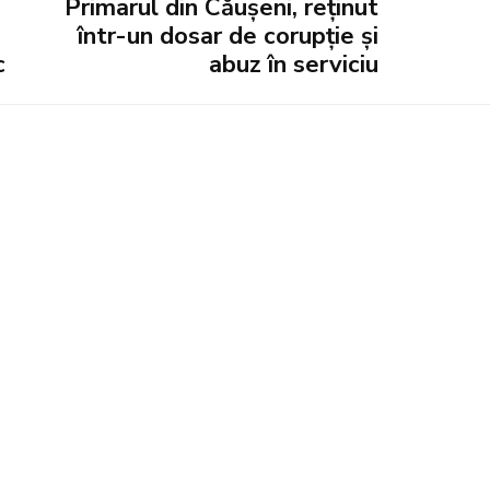
Primarul din Căușeni, reținut
într-un dosar de corupție și
c
abuz în serviciu