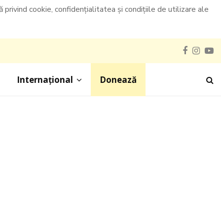
privind cookie, confidențialitatea și condițiile de utilizare ale
Faceboo
Inst
Y
Internațional
Donează