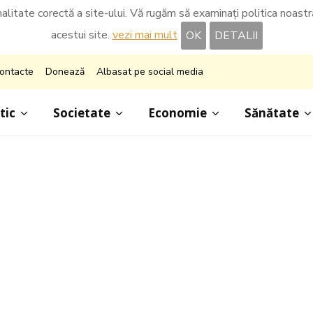
nalitate corectă a site-ului. Vă rugăm să examinați politica noastră 
acestui site.
vezi mai mult
OK
DETALII
ontacte
Donează
Albasat pe social media
tic
Societate
Economie
Sănătate