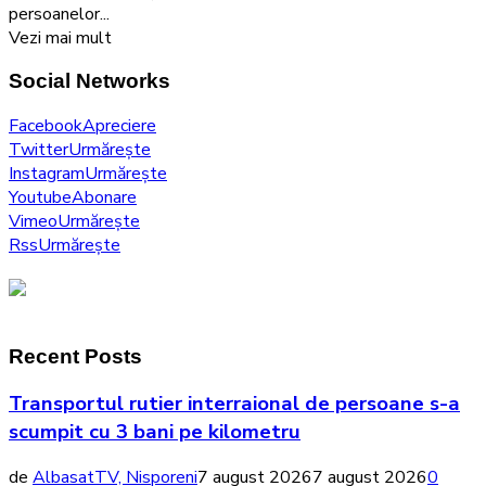
de
persoanelor...
vârsta
Vezi mai mult
a
Social Networks
treia
Facebook
Apreciere
Twitter
Urmărește
Instagram
Urmărește
Youtube
Abonare
Vimeo
Urmărește
Rss
Urmărește
Recent Posts
Transportul rutier interraional de persoane s-a
scumpit cu 3 bani pe kilometru
de
AlbasatTV, Nisporeni
7 august 2026
7 august 2026
0