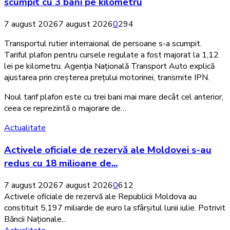
scumpit cu 3 bani pe kilometru
7 august 2026
7 august 2026
0
294
Transportul rutier interraional de persoane s-a scumpit.
Tariful plafon pentru cursele regulate a fost majorat la 1,12
lei pe kilometru. Agenția Națională Transport Auto explică
ajustarea prin creșterea prețului motorinei, transmite IPN.
Noul tarif plafon este cu trei bani mai mare decât cel anterior,
ceea ce reprezintă o majorare de…
Activele
Actualitate
oficiale
Activele oficiale de rezervă ale Moldovei s-au
de
rezervă
redus cu 18 milioane de...
ale
Moldovei
7 august 2026
7 august 2026
0
612
s-
Activele oficiale de rezervă ale Republicii Moldova au
au
constituit 5,197 miliarde de euro la sfârșitul lunii iulie. Potrivit
redus
Băncii Naționale...
cu
Forumul