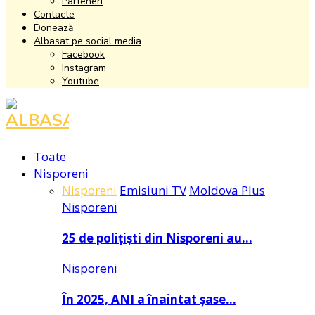
Parteneri
Contacte
Donează
Albasat pe social media
Facebook
Instagram
Youtube
Facebook
Instagram
Youtube
Toate
Nisporeni
Nisporeni
Emisiuni TV
Moldova Plus
Nisporeni
25 de polițiști din Nisporeni au…
Nisporeni
În 2025, ANI a înaintat șase…