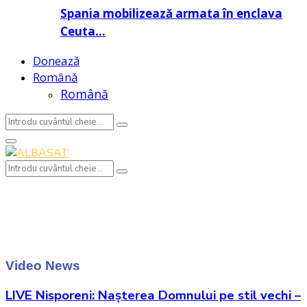
Spania mobilizează armata în enclava
Ceuta…
Donează
Română
Română
Search
Search
for:
Primary
Menu
Search
Search
for:
Video News
LIVE Nisporeni: Nașterea Domnului pe stil vechi –