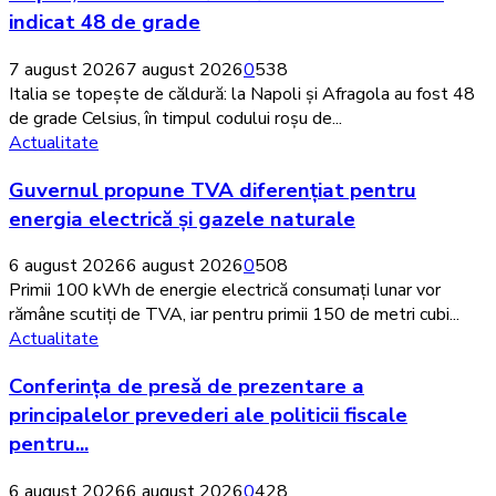
căldură:
indicat 48 de grade
termometrele
au
7 august 2026
7 august 2026
0
538
indicat
Italia se topește de căldură: la Napoli și Afragola au fost 48
48
de grade Celsius, în timpul codului roșu de...
de
Guvernul
Actualitate
grade
propune
Guvernul propune TVA diferențiat pentru
TVA
diferențiat
energia electrică și gazele naturale
pentru
energia
6 august 2026
6 august 2026
0
508
electrică
Primii 100 kWh de energie electrică consumați lunar vor
și
rămâne scutiți de TVA, iar pentru primii 150 de metri cubi...
gazele
Conferința
Actualitate
naturale
de
Conferința de presă de prezentare a
presă
de
principalelor prevederi ale politicii fiscale
prezentare
pentru...
a
principalelor
6 august 2026
6 august 2026
0
428