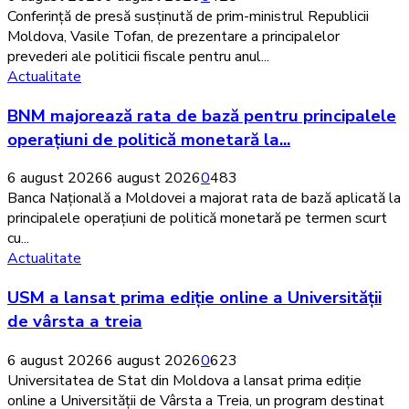
prevederi
Conferință de presă susținută de prim-ministrul Republicii
ale
Moldova, Vasile Tofan, de prezentare a principalelor
politicii
prevederi ale politicii fiscale pentru anul...
fiscale
BNM
Actualitate
pentru
majorează
anul
BNM majorează rata de bază pentru principalele
rata
2027
de
operațiuni de politică monetară la...
bază
pentru
6 august 2026
6 august 2026
0
483
principalele
Banca Națională a Moldovei a majorat rata de bază aplicată la
operațiuni
principalele operațiuni de politică monetară pe termen scurt
de
cu...
politică
USM
Actualitate
monetară
a
USM a lansat prima ediție online a Universității
la
lansat
7,5%
prima
de vârsta a treia
ediție
online
6 august 2026
6 august 2026
0
623
a
Universitatea de Stat din Moldova a lansat prima ediție
Universității
online a Universității de Vârsta a Treia, un program destinat