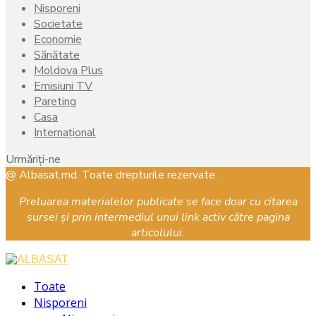
Nisporeni
Societate
Economie
Sănătate
Moldova Plus
Emisiuni TV
Pareting
Casa
Internațional
Urmăriți-ne
Facebook
Instagram
Youtube
@ Albasat.md. Toate drepturile rezervate.
Preluarea materialelor publicate se face doar cu citarea
sursei și prin intermediul unui link activ către pagina
articolului.
Facebook
Instagram
Youtube
Toate
Nisporeni