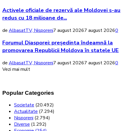
Activele oficiale de rezervă ale Moldovei s-au
redus cu 18 milioane de...
de
AlbasatTV, Nisporeni
7 august 2026
7 august 2026
0
Forumul Diasporei: președinta îndeamnă la
promovarea Republicii Moldova în statele UE
de
AlbasatTV, Nisporeni
7 august 2026
7 august 2026
0
Vezi mai mult
Popular Categories
Societate
(20.492)
Actualitate
(7.294)
Nisporeni
(2.794)
Diverse
(1.292)
Economie
(254)