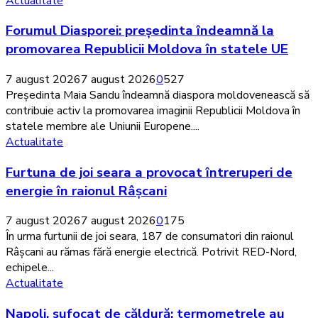
Actualitate
18
Diasporei:
Forumul Diasporei: președinta îndeamnă la
milioane
președinta
de
îndeamnă
promovarea Republicii Moldova în statele UE
euro
la
în
promovarea
7 august 2026
7 august 2026
0
527
iulie
Republicii
Președinta Maia Sandu îndeamnă diaspora moldovenească să
Moldova
contribuie activ la promovarea imaginii Republicii Moldova în
în
statele membre ale Uniunii Europene....
statele
Furtuna
Actualitate
UE
de
Furtuna de joi seara a provocat întreruperi de
joi
seara
energie în raionul Râșcani
a
provocat
7 august 2026
7 august 2026
0
175
întreruperi
În urma furtunii de joi seara, 187 de consumatori din raionul
de
Râșcani au rămas fără energie electrică. Potrivit RED-Nord,
energie
echipele...
în
Napoli,
Actualitate
raionul
sufocat
Napoli, sufocat de căldură: termometrele au
Râșcani
de