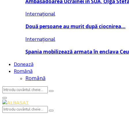
Ambasadoarea Ucrainei în SUA, Olga Stef
Internațional
Două persoane au murit după ciocnirea…
Internațional
Spania mobilizează armata în enclava Ce
Donează
Română
Română
Search
Search
for:
Primary
Menu
Search
Search
for: