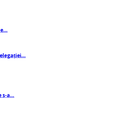
de…
delegației…
e s-a…