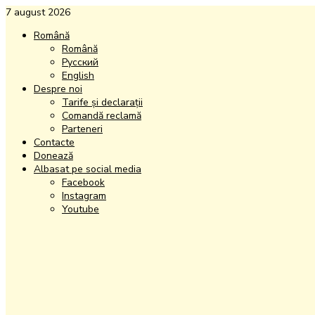
7 august 2026
Română
Română
Русский
English
Despre noi
Tarife și declarații
Comandă reclamă
Parteneri
Contacte
Donează
Albasat pe social media
Facebook
Instagram
Youtube
Facebook
Instagram
Youtube