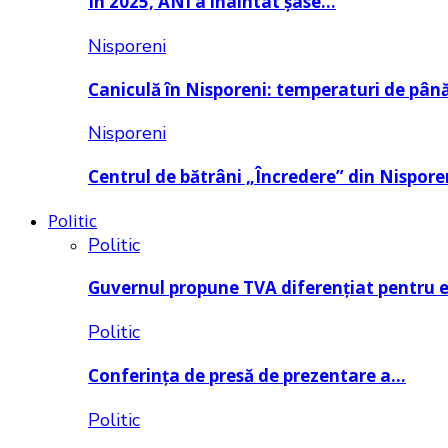
În 2025, ANI a înaintat șase…
Nisporeni
Caniculă în Nisporeni: temperaturi de pâ
Nisporeni
Centrul de bătrâni „Încredere” din Nispore
Politic
Politic
Guvernul propune TVA diferențiat pentru 
Politic
Conferința de presă de prezentare a…
Politic