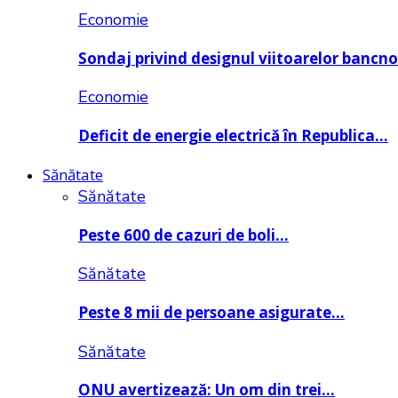
Economie
Sondaj privind designul viitoarelor bancn
Economie
Deficit de energie electrică în Republica…
Sănătate
Sănătate
Peste 600 de cazuri de boli…
Sănătate
Peste 8 mii de persoane asigurate…
Sănătate
ONU avertizează: Un om din trei…