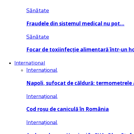
Sănătate
Fraudele din sistemul medical nu pot…
Sănătate
Focar de toxiinfecție alimentară într-un h
Internațional
Internațional
Napoli, sufocat de căldură: termometrele
Internațional
Cod roșu de caniculă în România
Internațional