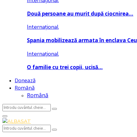
Internațional
Două persoane au murit după ciocnirea…
Internațional
Spania mobilizează armata în enclava Ce
Internațional
O familie cu trei copii, ucisă…
Donează
Română
Română
Search
Search
for:
Primary
Menu
Search
Search
for: