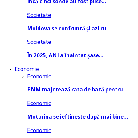
Încă cinci sonde au fost puse…
Societate
Moldova se confruntă și azi cu…
Societate
În 2025, ANI a înaintat șase…
Economie
Economie
BNM majorează rata de bază pentru…
Economie
Motorina se ieftinește după mai bine…
Economie