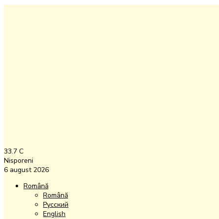
33.7
C
Nisporeni
6 august 2026
Română
Română
Русский
English