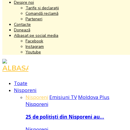
Despre noi
Tarife și declarații
Comandă reclamă
Parteneri
Contacte
Donează
Albasat pe social media
Facebook
Instagram
Youtube
Facebook
Instagram
Youtube
Toate
Nisporeni
Nisporeni
Emisiuni TV
Moldova Plus
Nisporeni
25 de polițiști din Nisporeni au…
Nisporeni