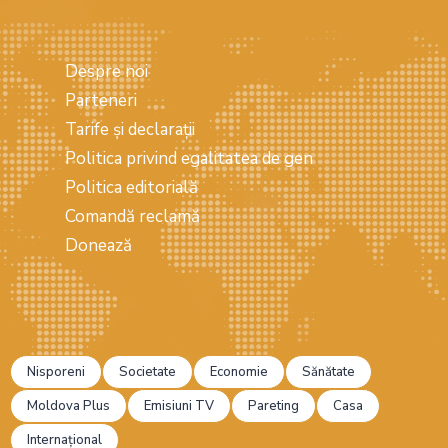
Despre noi
Parteneri
Tarife și declarații
Politica privind egalitatea de gen
Politica editorială
Comandă reclamă
Donează
Nisporeni
Societate
Economie
Sănătate
Moldova Plus
Emisiuni TV
Pareting
Casa
Internațional